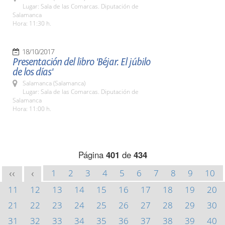
Lugar: Sala de las Comarcas. Diputación de
Salamanca
Hora: 11:30 h.
18/10/2017
Presentación del libro 'Béjar. El júbilo
de los días'
Salamanca (Salamanca)
Lugar: Sala de las Comarcas. Diputación de
Salamanca
Hora: 11:00 h.
Página
401
de
434
1
2
3
4
5
6
7
8
9
10
<<
<
11
12
13
14
15
16
17
18
19
20
21
22
23
24
25
26
27
28
29
30
31
32
33
34
35
36
37
38
39
40