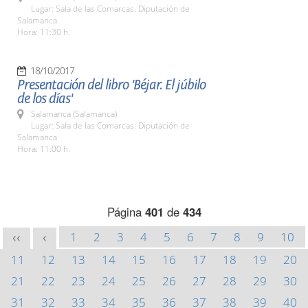
Lugar: Sala de las Comarcas. Diputación de
Salamanca
Hora: 11:30 h.
18/10/2017
Presentación del libro 'Béjar. El júbilo
de los días'
Salamanca (Salamanca)
Lugar: Sala de las Comarcas. Diputación de
Salamanca
Hora: 11:00 h.
Página
401
de
434
1
2
3
4
5
6
7
8
9
10
<<
<
11
12
13
14
15
16
17
18
19
20
21
22
23
24
25
26
27
28
29
30
31
32
33
34
35
36
37
38
39
40