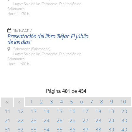
Lugar: Sala de las Comarcas. Diputación de
Salamanca
Hora: 11:30 h.
18/10/2017
Presentación del libro 'Béjar. El júbilo
de los días'
Salamanca (Salamanca)
Lugar: Sala de las Comarcas. Diputación de
Salamanca
Hora: 11:00 h.
Página
401
de
434
1
2
3
4
5
6
7
8
9
10
<<
<
11
12
13
14
15
16
17
18
19
20
21
22
23
24
25
26
27
28
29
30
31
32
33
34
35
36
37
38
39
40