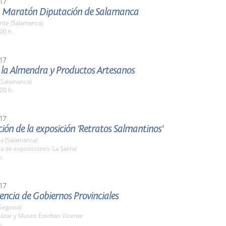
17
 Maratón Diputación de Salamanca
nte (Salamanca)
00 h.
17
e la Almendra y Productos Artesanos
(Salamanca)
00 h.
17
ión de la exposición 'Retratos Salmantinos'
a (Salamanca)
la de exposiciones 'La Salina'
h.
17
rencia de Gobiernos Provinciales
Segovia)
cázar y Museo Esteban Vicente
h.