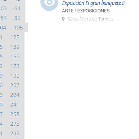
Exposición El gran banquete II
63
64
ARTE / EXPOSICIONES
84
85
Santa Marta de Tormes
04
105
1
122
8
139
5
156
2
173
9
190
6
207
3
224
0
241
7
258
4
275
1
292