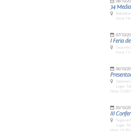
08/10/20
34 Media
Babilafue
Hora: 10:
07/10/20
I Feria d
Saucelle 
Hora: 11:
06/10/20
Presentac
Salamanc
Lugar: Sa
Hora: 12:00 
05/10/20
III Confe
Segovia (
Lugar: Al
Hora: 16:30 