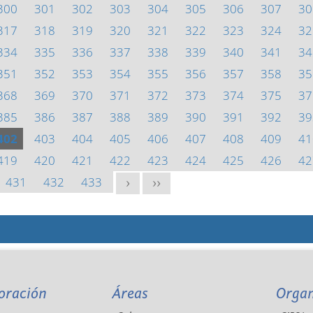
300
301
302
303
304
305
306
307
30
317
318
319
320
321
322
323
324
32
334
335
336
337
338
339
340
341
34
351
352
353
354
355
356
357
358
35
368
369
370
371
372
373
374
375
37
385
386
387
388
389
390
391
392
39
402
403
404
405
406
407
408
409
41
419
420
421
422
423
424
425
426
42
431
432
433
>
>>
oración
Áreas
Orga