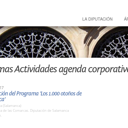
LA DIPUTACIÓN
Á
mas Actividades agenda corporativ
17
ión del Programa 'Los 1.000 otoños de
ca'
a (Salamanca)
la de las Comarcas. Diputación de Salamanca
h.