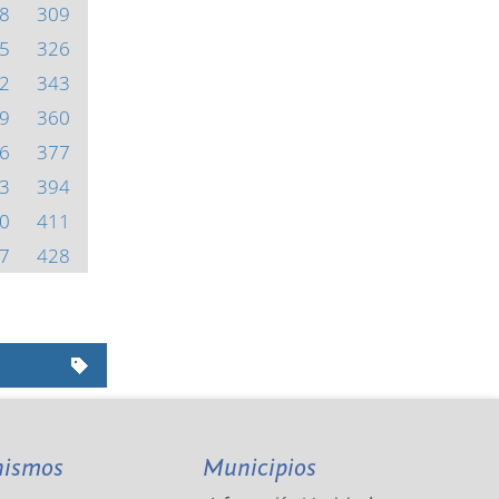
8
309
5
326
2
343
9
360
6
377
3
394
0
411
7
428
nismos
Municipios