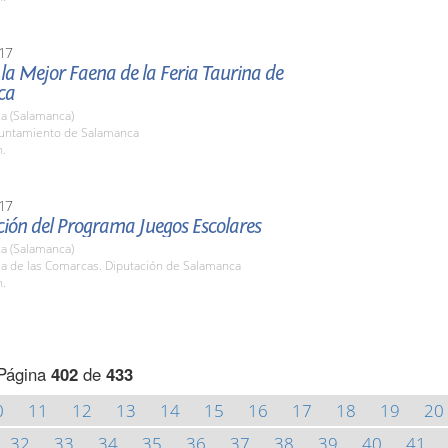
17
la Mejor Faena de la Feria Taurina de
ca
a (Salamanca)
yuntamiento de Salamanca
h.
17
ción del Programa Juegos Escolares
a (Salamanca)
la de las Comarcas. Diputación de Salamanca
h.
Página
402
de
433
0
11
12
13
14
15
16
17
18
19
20
32
33
34
35
36
37
38
39
40
41