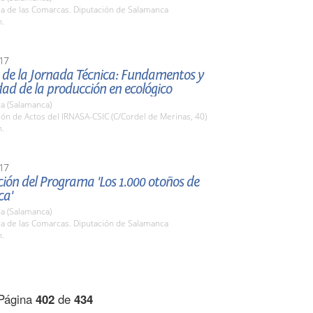
la de las Comarcas. Diputación de Salamanca
h.
17
 de la Jornada Técnica: Fundamentos y
dad de la producción en ecológico
a (Salamanca)
lón de Actos del IRNASA-CSIC (C/Cordel de Merinas, 40)
h.
17
ión del Programa 'Los 1.000 otoños de
ca'
a (Salamanca)
la de las Comarcas. Diputación de Salamanca
h.
Página
402
de
434