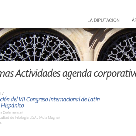
LA DIPUTACIÓN
Á
mas Actividades agenda corporativ
17
ión del VII Congreso Internacional de Latín
 Hispánico
a (Salamanca)
cultad de Filología USAL (Aula Magna)
h.