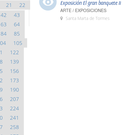
Exposición El gran banquete II
21
22
ARTE / EXPOSICIONES
42
43
Santa Marta de Tormes
63
64
84
85
04
105
1
122
8
139
5
156
2
173
9
190
6
207
3
224
0
241
7
258