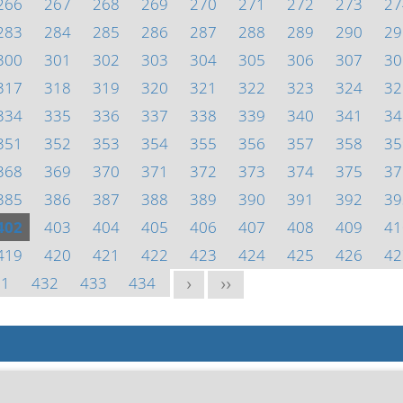
266
267
268
269
270
271
272
273
27
283
284
285
286
287
288
289
290
29
300
301
302
303
304
305
306
307
30
317
318
319
320
321
322
323
324
32
334
335
336
337
338
339
340
341
34
351
352
353
354
355
356
357
358
35
368
369
370
371
372
373
374
375
37
385
386
387
388
389
390
391
392
39
402
403
404
405
406
407
408
409
41
419
420
421
422
423
424
425
426
42
31
432
433
434
>
>>