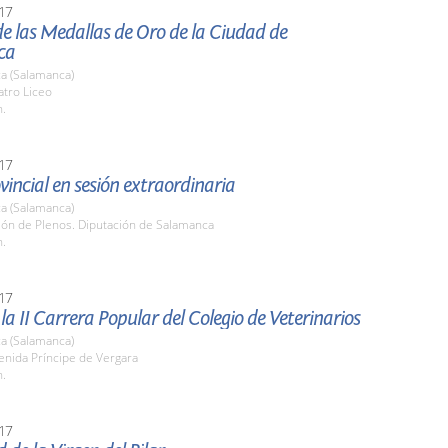
17
e las Medallas de Oro de la Ciudad de
ca
a (Salamanca)
atro Liceo
h.
17
vincial en sesión extraordinaria
a (Salamanca)
lón de Plenos. Diputación de Salamanca
h.
17
 la II Carrera Popular del Colegio de Veterinarios
a (Salamanca)
enida Príncipe de Vergara
h.
17