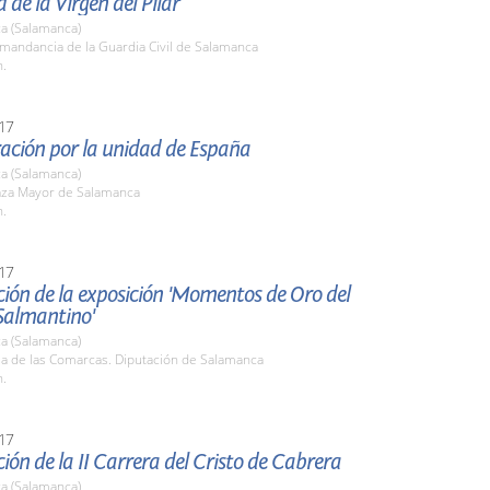
d de la Virgen del Pilar
a (Salamanca)
mandancia de la Guardia Civil de Salamanca
h.
17
ación por la unidad de España
a (Salamanca)
laza Mayor de Salamanca
h.
17
ión de la exposición 'Momentos de Oro del
Salmantino'
a (Salamanca)
la de las Comarcas. Diputación de Salamanca
h.
17
ión de la II Carrera del Cristo de Cabrera
a (Salamanca)