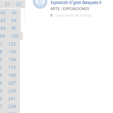
Exposición El gran banquete II
21
22
ARTE / EXPOSICIONES
42
43
Santa Marta de Tormes
63
64
84
85
04
105
1
122
8
139
5
156
2
173
9
190
6
207
3
224
0
241
7
258