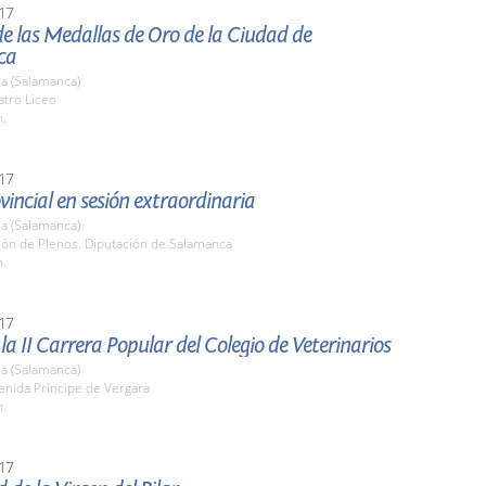
17
e las Medallas de Oro de la Ciudad de
ca
a (Salamanca)
atro Liceo
h.
17
vincial en sesión extraordinaria
a (Salamanca)
lón de Plenos. Diputación de Salamanca
h.
17
 la II Carrera Popular del Colegio de Veterinarios
a (Salamanca)
enida Príncipe de Vergara
h.
17