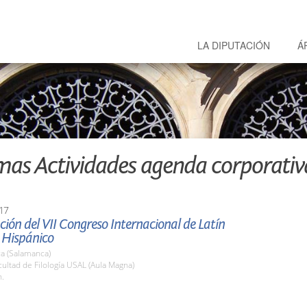
LA DIPUTACIÓN
Á
mas Actividades agenda corporativ
17
ión del VII Congreso Internacional de Latín
 Hispánico
a (Salamanca)
cultad de Filología USAL (Aula Magna)
h.