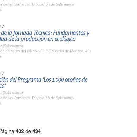
la de las Comarcas. Diputación de Salamanca
h.
17
 de la Jornada Técnica: Fundamentos y
dad de la producción en ecológico
a (Salamanca)
lón de Actos del IRNASA-CSIC (C/Cordel de Merinas, 40)
h.
17
ión del Programa 'Los 1.000 otoños de
ca'
a (Salamanca)
la de las Comarcas. Diputación de Salamanca
h.
Página
402
de
434