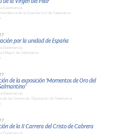
d de la Virgen del Pilar
a (Salamanca)
mandancia de la Guardia Civil de Salamanca
h.
17
ación por la unidad de España
a (Salamanca)
laza Mayor de Salamanca
h.
17
ión de la exposición 'Momentos de Oro del
Salmantino'
a (Salamanca)
la de las Comarcas. Diputación de Salamanca
h.
17
ión de la II Carrera del Cristo de Cabrera
a (Salamanca)