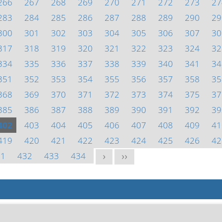
266
267
268
269
270
271
272
273
27
283
284
285
286
287
288
289
290
29
300
301
302
303
304
305
306
307
30
317
318
319
320
321
322
323
324
32
334
335
336
337
338
339
340
341
34
351
352
353
354
355
356
357
358
35
368
369
370
371
372
373
374
375
37
385
386
387
388
389
390
391
392
39
402
403
404
405
406
407
408
409
41
419
420
421
422
423
424
425
426
42
31
432
433
434
>
>>