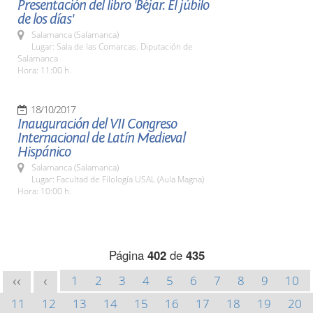
Presentación del libro 'Béjar. El júbilo
de los días'
Salamanca (Salamanca)
Lugar: Sala de las Comarcas. Diputación de
Salamanca
Hora: 11:00 h.
18/10/2017
Inauguración del VII Congreso
Internacional de Latín Medieval
Hispánico
Salamanca (Salamanca)
Lugar: Facultad de Filología USAL (Aula Magna)
Hora: 10:00 h.
Página
402
de
435
1
2
3
4
5
6
7
8
9
10
<<
<
11
12
13
14
15
16
17
18
19
20