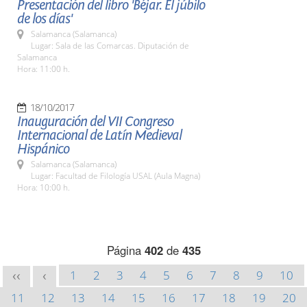
Presentación del libro 'Béjar. El júbilo
de los días'
Salamanca (Salamanca)
Lugar: Sala de las Comarcas. Diputación de
Salamanca
Hora: 11:00 h.
18/10/2017
Inauguración del VII Congreso
Internacional de Latín Medieval
Hispánico
Salamanca (Salamanca)
Lugar: Facultad de Filología USAL (Aula Magna)
Hora: 10:00 h.
Página
402
de
435
1
2
3
4
5
6
7
8
9
10
<<
<
11
12
13
14
15
16
17
18
19
20