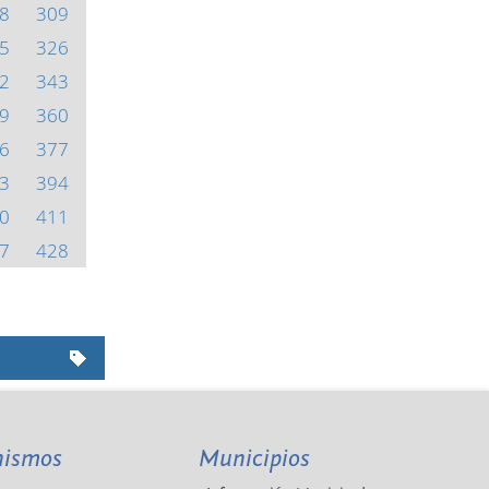
8
309
5
326
2
343
9
360
6
377
3
394
0
411
7
428
nismos
Municipios