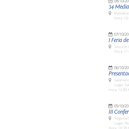
08/10/20
34 Media
Babilafue
Hora: 10:
07/10/20
I Feria d
Saucelle 
Hora: 11:
06/10/20
Presentac
Salamanc
Lugar: Sa
Hora: 12:00 
05/10/20
III Confe
Segovia (
Lugar: Al
Hora: 16:30 