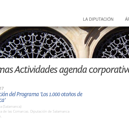
LA DIPUTACIÓN
Á
mas Actividades agenda corporativ
17
ión del Programa 'Los 1.000 otoños de
ca'
a (Salamanca)
la de las Comarcas. Diputación de Salamanca
h.