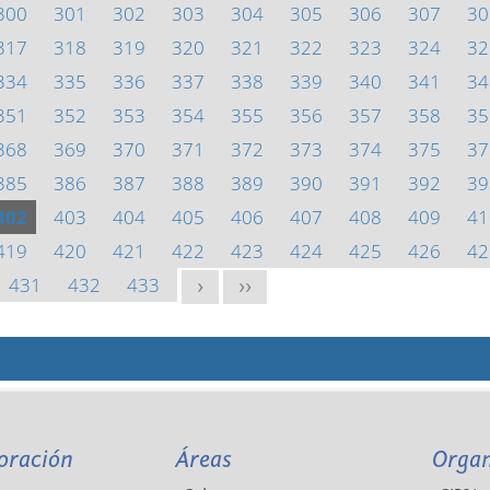
300
301
302
303
304
305
306
307
30
317
318
319
320
321
322
323
324
32
334
335
336
337
338
339
340
341
34
351
352
353
354
355
356
357
358
35
368
369
370
371
372
373
374
375
37
385
386
387
388
389
390
391
392
39
402
403
404
405
406
407
408
409
41
419
420
421
422
423
424
425
426
42
431
432
433
>
>>
oración
Áreas
Orga