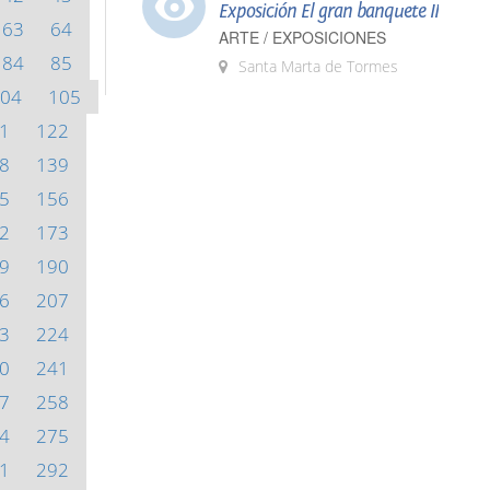
Exposición El gran banquete II
63
64
ARTE / EXPOSICIONES
84
85
Santa Marta de Tormes
04
105
1
122
8
139
5
156
2
173
9
190
6
207
3
224
0
241
7
258
4
275
1
292