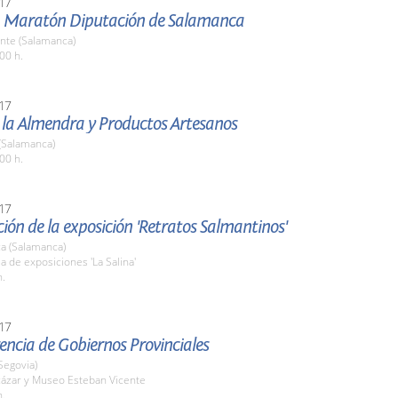
17
 Maratón Diputación de Salamanca
nte (Salamanca)
00 h.
17
e la Almendra y Productos Artesanos
(Salamanca)
00 h.
17
ión de la exposición 'Retratos Salmantinos'
a (Salamanca)
la de exposiciones 'La Salina'
h.
17
rencia de Gobiernos Provinciales
Segovia)
cázar y Museo Esteban Vicente
h.