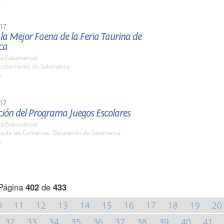
17
la Mejor Faena de la Feria Taurina de
ca
a (Salamanca)
yuntamiento de Salamanca
h.
17
ción del Programa Juegos Escolares
a (Salamanca)
la de las Comarcas. Diputación de Salamanca
h.
Página
402
de
433
0
11
12
13
14
15
16
17
18
19
20
32
33
34
35
36
37
38
39
40
41