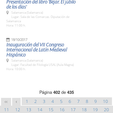
Presentación del libro 'Béjar. El júbilo
de los días'
Salamanca (Salamanca)
Lugar: Sala de las Comarcas. Diputación de
Salamanca
Hora: 11:00 h.
18/10/2017
Inauguración del VII Congreso
Internacional de Latín Medieval
Hispánico
Salamanca (Salamanca)
Lugar: Facultad de Filología USAL (Aula Magna)
Hora: 10:00 h.
Página
402
de
435
1
2
3
4
5
6
7
8
9
10
<<
<
11
12
13
14
15
16
17
18
19
20