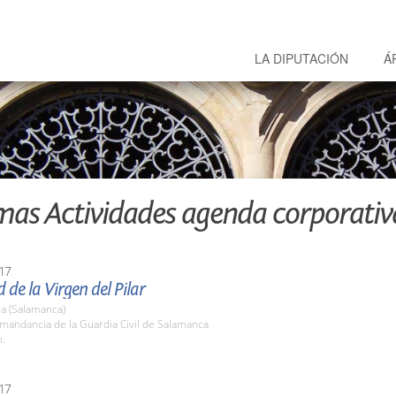
LA DIPUTACIÓN
Á
mas Actividades agenda corporativ
17
d de la Virgen del Pilar
a (Salamanca)
mandancia de la Guardia Civil de Salamanca
h.
17