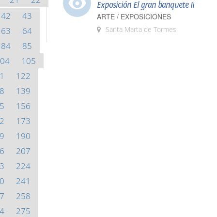
Exposición El gran banquete II
42
43
ARTE / EXPOSICIONES
Santa Marta de Tormes
63
64
84
85
04
105
1
122
8
139
5
156
2
173
9
190
6
207
3
224
0
241
7
258
4
275