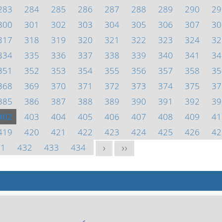
283
284
285
286
287
288
289
290
29
300
301
302
303
304
305
306
307
30
317
318
319
320
321
322
323
324
32
334
335
336
337
338
339
340
341
34
351
352
353
354
355
356
357
358
35
368
369
370
371
372
373
374
375
37
385
386
387
388
389
390
391
392
39
402
403
404
405
406
407
408
409
41
419
420
421
422
423
424
425
426
42
31
432
433
434
>
>>