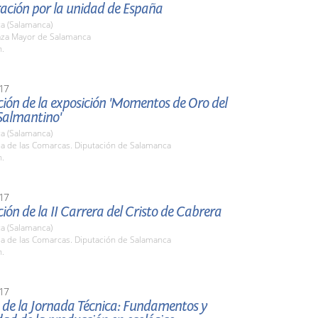
ación por la unidad de España
a (Salamanca)
laza Mayor de Salamanca
h.
17
ión de la exposición 'Momentos de Oro del
Salmantino'
a (Salamanca)
la de las Comarcas. Diputación de Salamanca
h.
17
ión de la II Carrera del Cristo de Cabrera
a (Salamanca)
la de las Comarcas. Diputación de Salamanca
h.
17
 de la Jornada Técnica: Fundamentos y