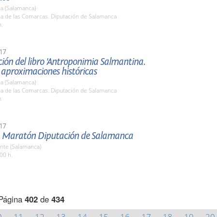
a (Salamanca)
la de las Comarcas. Diputación de Salamanca
h.
17
ión del libro 'Antroponimia Salmantina.
 aproximaciones históricas
a (Salamanca)
la de las Comarcas. Diputación de Salamanca
h
17
 Maratón Diputación de Salamanca
nte (Salamanca)
00 h.
Página
402
de
434
0
11
12
13
14
15
16
17
18
19
20