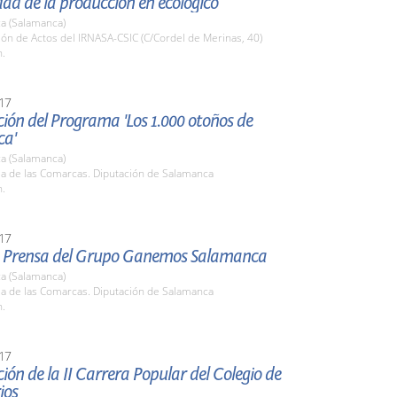
dad de la producción en ecológico
a (Salamanca)
lón de Actos del IRNASA-CSIC (C/Cordel de Merinas, 40)
h.
17
ión del Programa 'Los 1.000 otoños de
ca'
a (Salamanca)
la de las Comarcas. Diputación de Salamanca
h.
17
 Prensa del Grupo Ganemos Salamanca
a (Salamanca)
la de las Comarcas. Diputación de Salamanca
h.
17
ión de la II Carrera Popular del Colegio de
ios