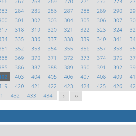
266
267
268
269
270
271
272
273
27
283
284
285
286
287
288
289
290
29
300
301
302
303
304
305
306
307
30
317
318
319
320
321
322
323
324
32
334
335
336
337
338
339
340
341
34
351
352
353
354
355
356
357
358
35
368
369
370
371
372
373
374
375
37
385
386
387
388
389
390
391
392
39
402
403
404
405
406
407
408
409
41
419
420
421
422
423
424
425
426
42
31
432
433
434
>
>>