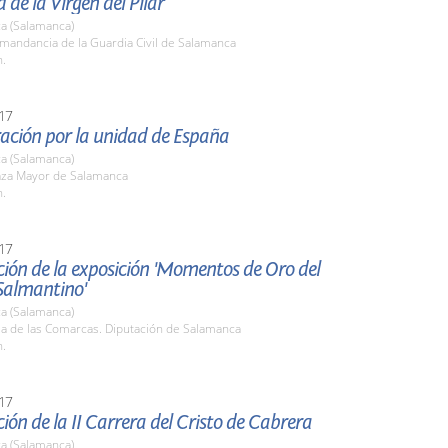
d de la Virgen del Pilar
a (Salamanca)
mandancia de la Guardia Civil de Salamanca
h.
17
ación por la unidad de España
a (Salamanca)
laza Mayor de Salamanca
h.
17
ión de la exposición 'Momentos de Oro del
Salmantino'
a (Salamanca)
la de las Comarcas. Diputación de Salamanca
h.
17
ión de la II Carrera del Cristo de Cabrera
a (Salamanca)