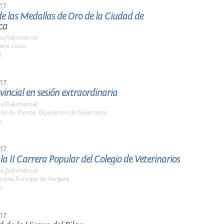
17
e las Medallas de Oro de la Ciudad de
ca
a (Salamanca)
atro Liceo
h.
17
vincial en sesión extraordinaria
a (Salamanca)
lón de Plenos. Diputación de Salamanca
h.
17
 la II Carrera Popular del Colegio de Veterinarios
a (Salamanca)
enida Príncipe de Vergara
h.
17