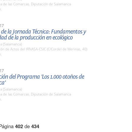
la de las Comarcas. Diputación de Salamanca
h.
17
 de la Jornada Técnica: Fundamentos y
dad de la producción en ecológico
a (Salamanca)
lón de Actos del IRNASA-CSIC (C/Cordel de Merinas, 40)
h.
17
ión del Programa 'Los 1.000 otoños de
ca'
a (Salamanca)
la de las Comarcas. Diputación de Salamanca
h.
Página
402
de
434