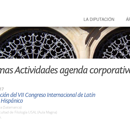
LA DIPUTACIÓN
Á
mas Actividades agenda corporativ
17
ión del VII Congreso Internacional de Latín
 Hispánico
a (Salamanca)
cultad de Filología USAL (Aula Magna)
h.