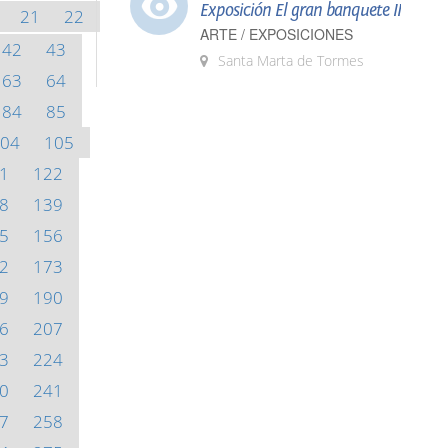
Exposición El gran banquete II
21
22
ARTE / EXPOSICIONES
42
43
Santa Marta de Tormes
63
64
84
85
04
105
1
122
8
139
5
156
2
173
9
190
6
207
3
224
0
241
7
258