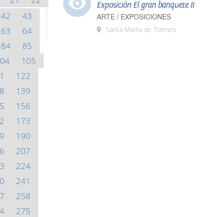
Exposición El gran banquete II
42
43
ARTE / EXPOSICIONES
Santa Marta de Tormes
63
64
84
85
04
105
1
122
8
139
5
156
2
173
9
190
6
207
3
224
0
241
7
258
4
275