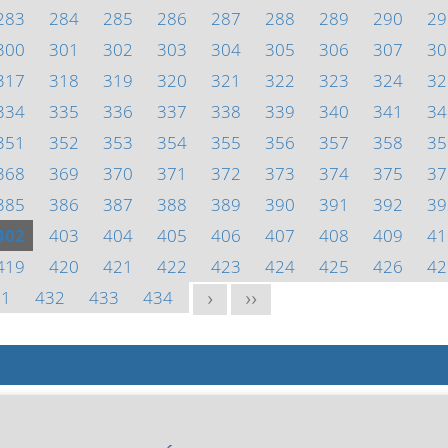
283
284
285
286
287
288
289
290
29
300
301
302
303
304
305
306
307
30
317
318
319
320
321
322
323
324
32
334
335
336
337
338
339
340
341
34
351
352
353
354
355
356
357
358
35
368
369
370
371
372
373
374
375
37
385
386
387
388
389
390
391
392
39
402
403
404
405
406
407
408
409
41
419
420
421
422
423
424
425
426
42
31
432
433
434
>
>>