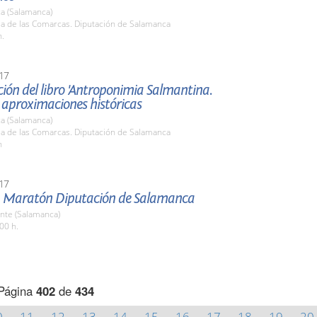
a (Salamanca)
la de las Comarcas. Diputación de Salamanca
h.
17
ión del libro 'Antroponimia Salmantina.
 aproximaciones históricas
a (Salamanca)
la de las Comarcas. Diputación de Salamanca
h
17
 Maratón Diputación de Salamanca
nte (Salamanca)
00 h.
Página
402
de
434
0
11
12
13
14
15
16
17
18
19
20