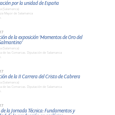
ación por la unidad de España
a (Salamanca)
laza Mayor de Salamanca
h.
17
ión de la exposición 'Momentos de Oro del
Salmantino'
a (Salamanca)
la de las Comarcas. Diputación de Salamanca
h.
17
ión de la II Carrera del Cristo de Cabrera
a (Salamanca)
la de las Comarcas. Diputación de Salamanca
h.
17
 de la Jornada Técnica: Fundamentos y