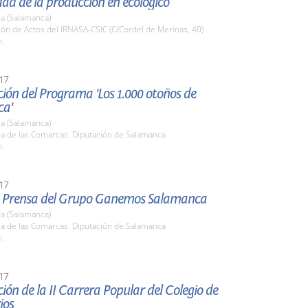
dad de la producción en ecológico
a (Salamanca)
lón de Actos del IRNASA-CSIC (C/Cordel de Merinas, 40)
h.
17
ión del Programa 'Los 1.000 otoños de
ca'
a (Salamanca)
la de las Comarcas. Diputación de Salamanca
h.
17
 Prensa del Grupo Ganemos Salamanca
a (Salamanca)
la de las Comarcas. Diputación de Salamanca
h.
17
ión de la II Carrera Popular del Colegio de
ios