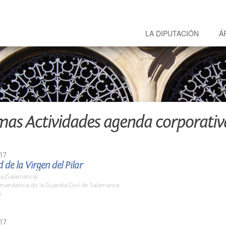
LA DIPUTACIÓN
Á
mas Actividades agenda corporativ
17
d de la Virgen del Pilar
a (Salamanca)
mandancia de la Guardia Civil de Salamanca
h.
17