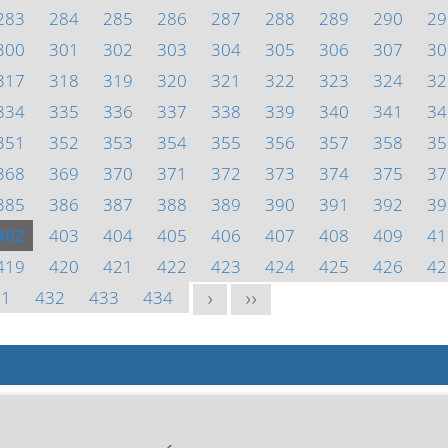
283
284
285
286
287
288
289
290
29
300
301
302
303
304
305
306
307
30
317
318
319
320
321
322
323
324
32
334
335
336
337
338
339
340
341
34
351
352
353
354
355
356
357
358
35
368
369
370
371
372
373
374
375
37
385
386
387
388
389
390
391
392
39
402
403
404
405
406
407
408
409
41
419
420
421
422
423
424
425
426
42
31
432
433
434
>
>>