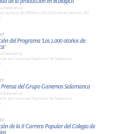
dad de la producción en ecológico
a (Salamanca)
lón de Actos del IRNASA-CSIC (C/Cordel de Merinas, 40)
h.
17
ión del Programa 'Los 1.000 otoños de
ca'
a (Salamanca)
la de las Comarcas. Diputación de Salamanca
h.
17
 Prensa del Grupo Ganemos Salamanca
a (Salamanca)
la de las Comarcas. Diputación de Salamanca
h.
17
ión de la II Carrera Popular del Colegio de
ios