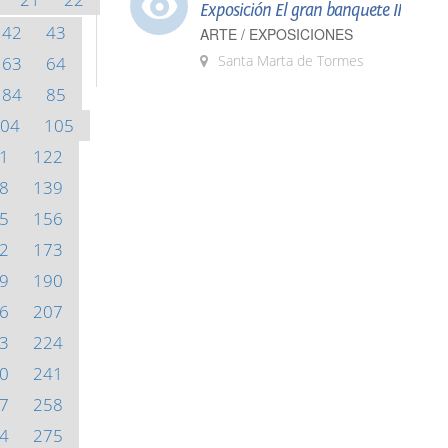
Exposición El gran banquete II
42
43
ARTE / EXPOSICIONES
Santa Marta de Tormes
63
64
84
85
04
105
1
122
8
139
5
156
2
173
9
190
6
207
3
224
0
241
7
258
4
275