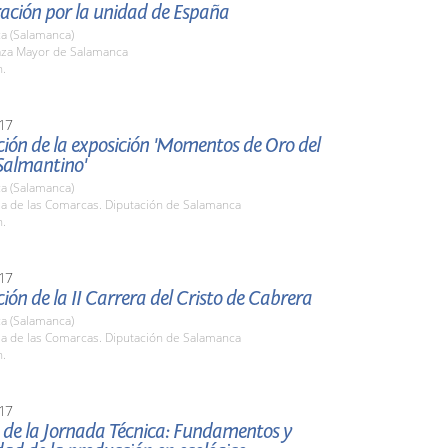
ación por la unidad de España
a (Salamanca)
laza Mayor de Salamanca
h.
17
ión de la exposición 'Momentos de Oro del
Salmantino'
a (Salamanca)
la de las Comarcas. Diputación de Salamanca
h.
17
ión de la II Carrera del Cristo de Cabrera
a (Salamanca)
la de las Comarcas. Diputación de Salamanca
h.
17
 de la Jornada Técnica: Fundamentos y