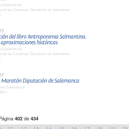
a (Salamanca)
la de las Comarcas. Diputación de Salamanca
h.
17
ión del libro 'Antroponimia Salmantina.
 aproximaciones históricas
a (Salamanca)
la de las Comarcas. Diputación de Salamanca
h
17
 Maratón Diputación de Salamanca
nte (Salamanca)
00 h.
Página
402
de
434
0
11
12
13
14
15
16
17
18
19
20