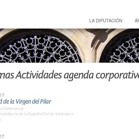
LA DIPUTACIÓN
Á
mas Actividades agenda corporativ
17
d de la Virgen del Pilar
a (Salamanca)
mandancia de la Guardia Civil de Salamanca
h.
17