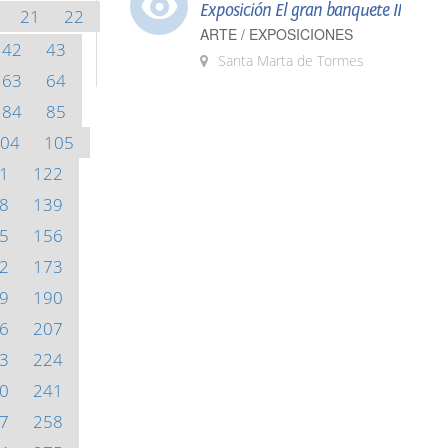
Exposición El gran banquete II
21
22
ARTE / EXPOSICIONES
42
43
Santa Marta de Tormes
63
64
84
85
04
105
1
122
8
139
5
156
2
173
9
190
6
207
3
224
0
241
7
258