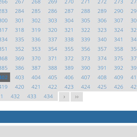
266
267
268
269
270
271
272
273
27
283
284
285
286
287
288
289
290
29
300
301
302
303
304
305
306
307
30
317
318
319
320
321
322
323
324
32
334
335
336
337
338
339
340
341
34
351
352
353
354
355
356
357
358
35
368
369
370
371
372
373
374
375
37
385
386
387
388
389
390
391
392
39
402
403
404
405
406
407
408
409
41
419
420
421
422
423
424
425
426
42
31
432
433
434
>
>>