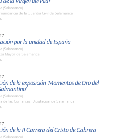
d de la Virgen del Pilar
a (Salamanca)
mandancia de la Guardia Civil de Salamanca
h.
17
ación por la unidad de España
a (Salamanca)
laza Mayor de Salamanca
h.
17
ión de la exposición 'Momentos de Oro del
Salmantino'
a (Salamanca)
la de las Comarcas. Diputación de Salamanca
h.
17
ión de la II Carrera del Cristo de Cabrera
a (Salamanca)