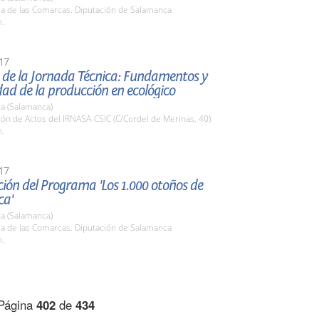
la de las Comarcas. Diputación de Salamanca
h.
17
 de la Jornada Técnica: Fundamentos y
dad de la producción en ecológico
a (Salamanca)
lón de Actos del IRNASA-CSIC (C/Cordel de Merinas, 40)
h.
17
ión del Programa 'Los 1.000 otoños de
ca'
a (Salamanca)
la de las Comarcas. Diputación de Salamanca
h.
Página
402
de
434