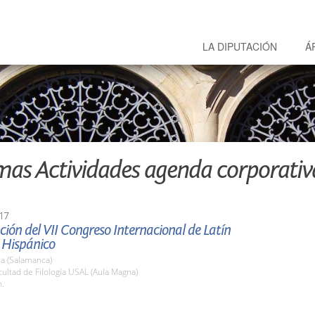
LA DIPUTACIÓN
Á
mas Actividades agenda corporativ
17
ión del VII Congreso Internacional de Latín
 Hispánico
a (Salamanca)
cultad de Filología USAL (Aula Magna)
h.