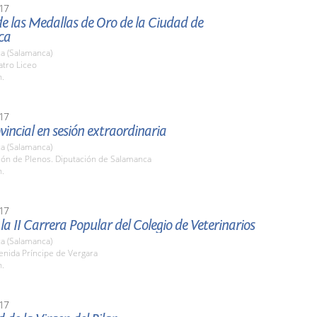
17
e las Medallas de Oro de la Ciudad de
ca
a (Salamanca)
atro Liceo
h.
17
vincial en sesión extraordinaria
a (Salamanca)
lón de Plenos. Diputación de Salamanca
h.
17
 la II Carrera Popular del Colegio de Veterinarios
a (Salamanca)
enida Príncipe de Vergara
h.
17