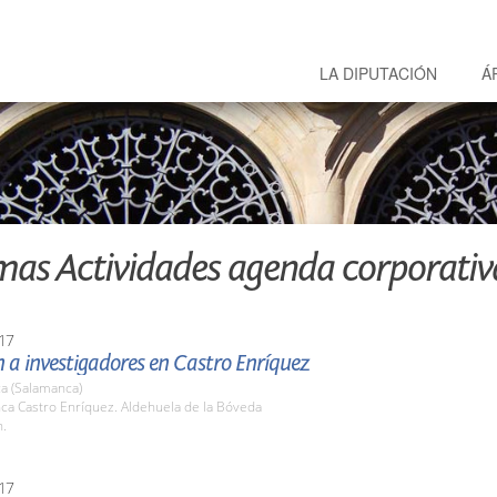
LA DIPUTACIÓN
Á
mas Actividades agenda corporativ
17
 a investigadores en Castro Enríquez
a (Salamanca)
nca Castro Enríquez. Aldehuela de la Bóveda
h.
17