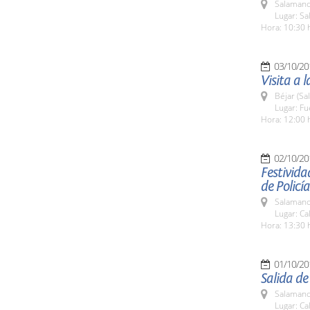
Salamanc
Lugar: Sa
Hora: 10:30 
03/10/20
Visita a 
Béjar (Sa
Lugar: Fu
Hora: 12:00 
02/10/20
Festivida
de Policía
Salamanc
Lugar: Ca
Hora: 13:30 
01/10/20
Salida de
Salamanc
Lugar: Ca