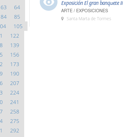
Exposición El gran banquete II
63
64
ARTE / EXPOSICIONES
84
85
Santa Marta de Tormes
04
105
1
122
8
139
5
156
2
173
9
190
6
207
3
224
0
241
7
258
4
275
1
292