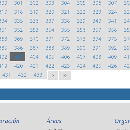
300
301
302
303
304
305
306
307
30
317
318
319
320
321
322
323
324
32
334
335
336
337
338
339
340
341
34
351
352
353
354
355
356
357
358
35
368
369
370
371
372
373
374
375
37
385
386
387
388
389
390
391
392
39
402
403
404
405
406
407
408
409
41
419
420
421
422
423
424
425
426
42
431
432
433
>
>>
oración
Áreas
Orga