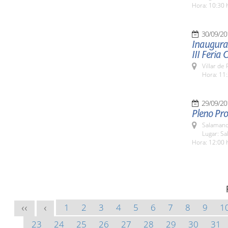
Hora: 10:30 
30/09/20
Inaugurac
III Feria
Villar de
Hora: 11:
29/09/20
Pleno Pro
Salamanc
Lugar: Sa
Hora: 12:00 
1
2
3
4
5
6
7
8
9
1
<<
<
23
24
25
26
27
28
29
30
31