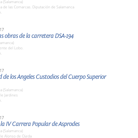
a (Salamanca)
la de las Comarcas. Diputación de Salamanca
h.
17
las obras de la carretera DSA-194
lamanca)
ente del Lobo.
h.
17
d de los Ángeles Custodios del Cuerpo Superior
a (Salamanca)
lle Jardines
h.
17
 la IV Carrera Popular de Asprodes
a (Salamanca)
lle Alonso de Ojeda