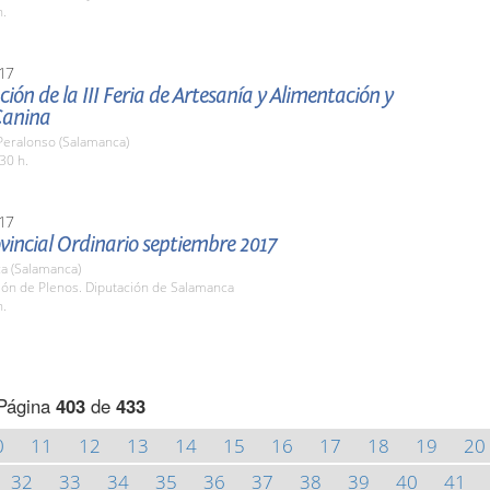
h.
17
ión de la III Feria de Artesanía y Alimentación y
 Canina
 Peralonso (Salamanca)
30 h.
17
vincial Ordinario septiembre 2017
a (Salamanca)
lón de Plenos. Diputación de Salamanca
h.
Página
403
de
433
0
11
12
13
14
15
16
17
18
19
20
32
33
34
35
36
37
38
39
40
41