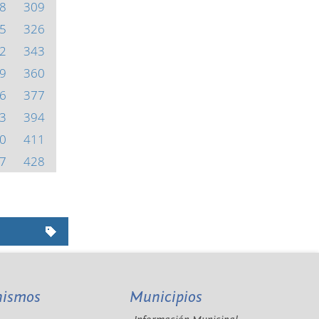
8
309
5
326
2
343
9
360
6
377
3
394
0
411
7
428
nismos
Municipios