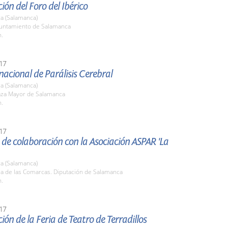
ión del Foro del Ibérico
a (Salamanca)
yuntamiento de Salamanca
h.
17
nacional de Parálisis Cerebral
a (Salamanca)
laza Mayor de Salamanca
h.
17
de colaboración con la Asociación ASPAR 'La
a (Salamanca)
la de las Comarcas. Diputación de Salamanca
h.
17
ión de la Feria de Teatro de Terradillos