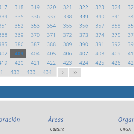
317
318
319
320
321
322
323
324
32
334
335
336
337
338
339
340
341
34
351
352
353
354
355
356
357
358
35
368
369
370
371
372
373
374
375
37
385
386
387
388
389
390
391
392
39
402
403
404
405
406
407
408
409
41
419
420
421
422
423
424
425
426
42
31
432
433
434
>
>>
oración
Áreas
Orga
Cultura
CIPSA