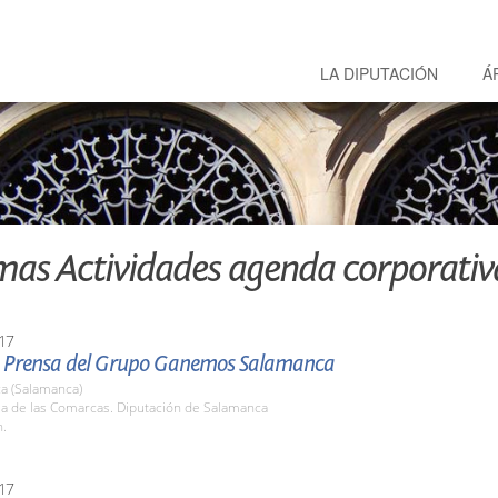
LA DIPUTACIÓN
Á
mas Actividades agenda corporativ
17
 Prensa del Grupo Ganemos Salamanca
a (Salamanca)
la de las Comarcas. Diputación de Salamanca
h.
17