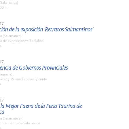
(Salamanca)
00 h.
17
ión de la exposición 'Retratos Salmantinos'
a (Salamanca)
la de exposiciones 'La Salina'
h.
17
rencia de Gobiernos Provinciales
Segovia)
cázar y Museo Esteban Vicente
h.
17
la Mejor Faena de la Feria Taurina de
ca
a (Salamanca)
yuntamiento de Salamanca
h.