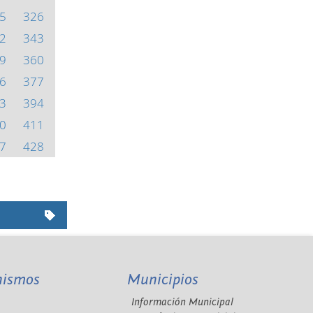
5
326
2
343
9
360
6
377
3
394
0
411
7
428
nismos
Municipios
Información Municipal