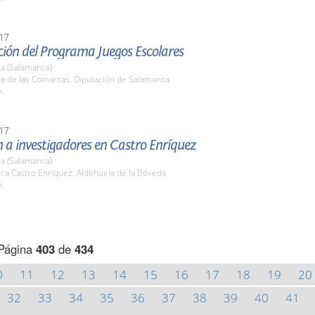
17
ción del Programa Juegos Escolares
a (Salamanca)
la de las Comarcas. Diputación de Salamanca
h.
17
 a investigadores en Castro Enríquez
a (Salamanca)
nca Castro Enríquez. Aldehuela de la Bóveda
h.
Página
403
de
434
0
11
12
13
14
15
16
17
18
19
20
32
33
34
35
36
37
38
39
40
41