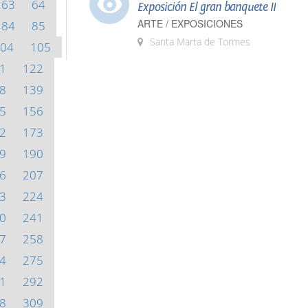
63
64
Exposición El gran banquete II
ARTE / EXPOSICIONES
84
85
Santa Marta de Tormes
04
105
1
122
8
139
5
156
2
173
9
190
6
207
3
224
0
241
7
258
4
275
1
292
8
309