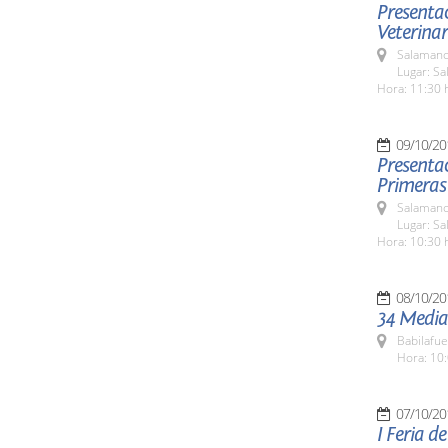
Presentac
Veterinar
Salamanc
Lugar: Sa
Hora: 11:30 
09/10/20
Presentac
Primeras
Salamanc
Lugar: Sa
Hora: 10:30 
08/10/20
34 Media
Babilafue
Hora: 10:
07/10/20
I Feria d