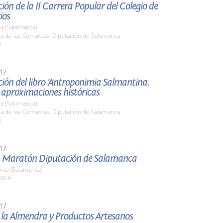
ión de la II Carrera Popular del Colegio de
ios
a (Salamanca)
la de las Comarcas. Diputación de Salamanca
h.
17
ión del libro 'Antroponimia Salmantina.
 aproximaciones históricas
a (Salamanca)
la de las Comarcas. Diputación de Salamanca
h
17
 Maratón Diputación de Salamanca
nte (Salamanca)
00 h.
17
e la Almendra y Productos Artesanos