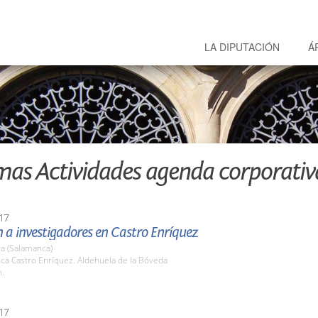
LA DIPUTACIÓN
Á
mas Actividades agenda corporativ
17
 a investigadores en Castro Enríquez
a (Salamanca)
nca Castro Enríquez. Aldehuela de la Bóveda
h.
17