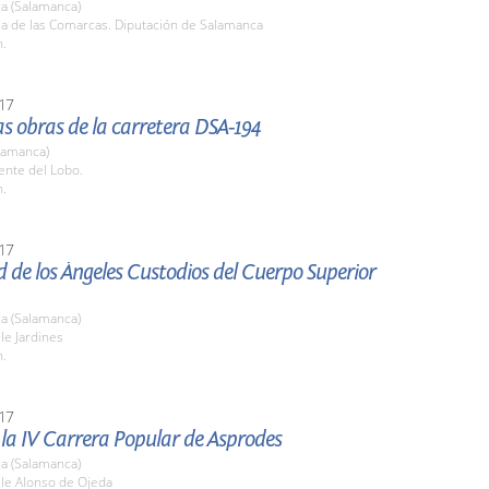
a (Salamanca)
la de las Comarcas. Diputación de Salamanca
h.
17
las obras de la carretera DSA-194
lamanca)
ente del Lobo.
h.
17
d de los Ángeles Custodios del Cuerpo Superior
a (Salamanca)
lle Jardines
h.
17
 la IV Carrera Popular de Asprodes
a (Salamanca)
lle Alonso de Ojeda