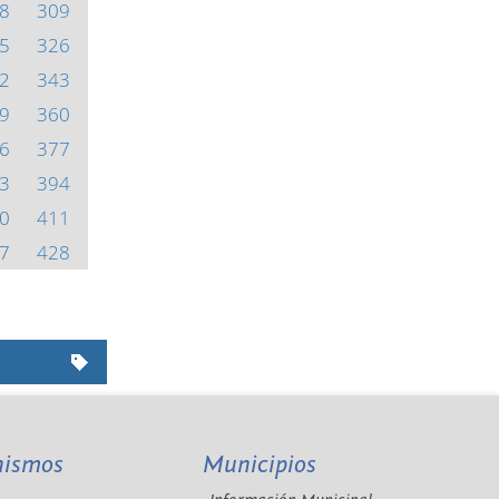
8
309
5
326
2
343
9
360
6
377
3
394
0
411
7
428
nismos
Municipios