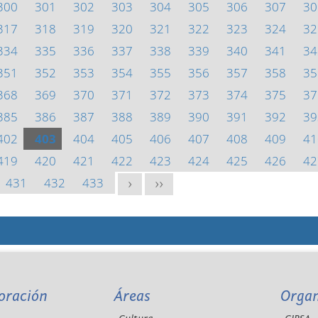
300
301
302
303
304
305
306
307
30
317
318
319
320
321
322
323
324
32
334
335
336
337
338
339
340
341
34
351
352
353
354
355
356
357
358
35
368
369
370
371
372
373
374
375
37
385
386
387
388
389
390
391
392
39
402
403
404
405
406
407
408
409
41
419
420
421
422
423
424
425
426
42
431
432
433
>
>>
oración
Áreas
Orga