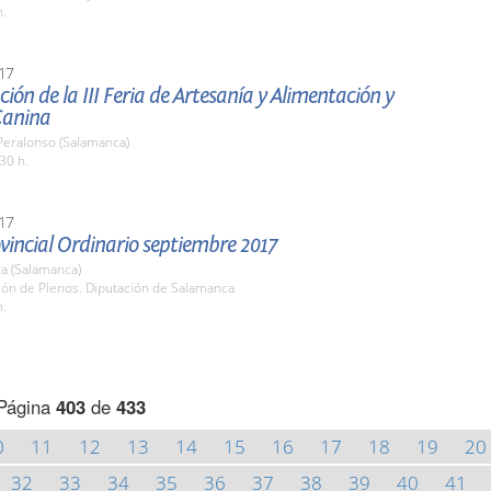
h.
17
ión de la III Feria de Artesanía y Alimentación y
 Canina
 Peralonso (Salamanca)
30 h.
17
vincial Ordinario septiembre 2017
a (Salamanca)
lón de Plenos. Diputación de Salamanca
h.
Página
403
de
433
0
11
12
13
14
15
16
17
18
19
20
32
33
34
35
36
37
38
39
40
41