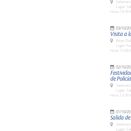
Salamanc
Lugar: Sa
Hora: 10:30 
03/10/20
Visita a 
Béjar (Sa
Lugar: Fu
Hora: 12:00 
02/10/20
Festivida
de Policía
Salamanc
Lugar: Ca
Hora: 13:30 
01/10/20
Salida de
Salamanc
Lugar: Ca