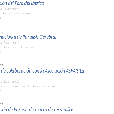
ión del Foro del Ibérico
a (Salamanca)
yuntamiento de Salamanca
h.
17
nacional de Parálisis Cerebral
a (Salamanca)
laza Mayor de Salamanca
h.
17
de colaboración con la Asociación ASPAR 'La
a (Salamanca)
la de las Comarcas. Diputación de Salamanca
h.
17
ión de la Feria de Teatro de Terradillos