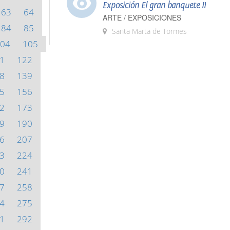
Exposición El gran banquete II
63
64
ARTE / EXPOSICIONES
84
85
Santa Marta de Tormes
04
105
1
122
8
139
5
156
2
173
9
190
6
207
3
224
0
241
7
258
4
275
1
292