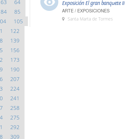
63
64
Exposición El gran banquete II
ARTE / EXPOSICIONES
84
85
Santa Marta de Tormes
04
105
1
122
8
139
5
156
2
173
9
190
6
207
3
224
0
241
7
258
4
275
1
292
8
309