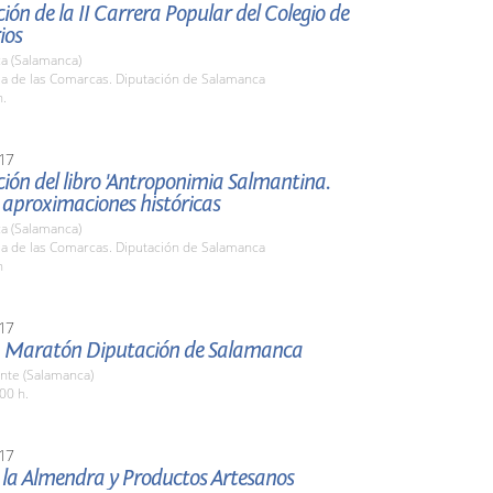
ión de la II Carrera Popular del Colegio de
ios
a (Salamanca)
la de las Comarcas. Diputación de Salamanca
h.
17
ión del libro 'Antroponimia Salmantina.
 aproximaciones históricas
a (Salamanca)
la de las Comarcas. Diputación de Salamanca
h
17
 Maratón Diputación de Salamanca
nte (Salamanca)
00 h.
17
e la Almendra y Productos Artesanos