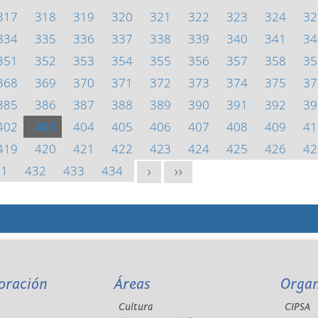
317
318
319
320
321
322
323
324
32
334
335
336
337
338
339
340
341
34
351
352
353
354
355
356
357
358
35
368
369
370
371
372
373
374
375
37
385
386
387
388
389
390
391
392
39
402
403
404
405
406
407
408
409
41
419
420
421
422
423
424
425
426
42
31
432
433
434
>
>>
oración
Áreas
Orga
Cultura
CIPSA