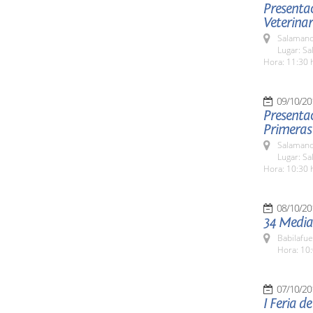
Presentac
Veterinar
Salamanc
Lugar: Sa
Hora: 11:30 
09/10/20
Presentac
Primeras
Salamanc
Lugar: Sa
Hora: 10:30 
08/10/20
34 Media
Babilafue
Hora: 10:
07/10/20
I Feria d