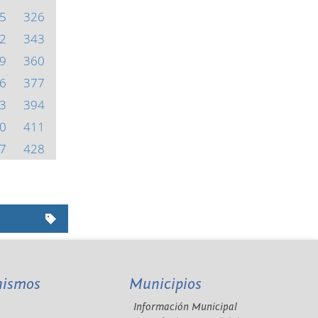
5
326
2
343
9
360
6
377
3
394
0
411
7
428
nismos
Municipios
Información Municipal