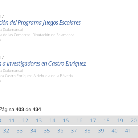
17
ción del Programa Juegos Escolares
a (Salamanca)
la de las Comarcas. Diputación de Salamanca
h.
17
 a investigadores en Castro Enríquez
a (Salamanca)
nca Castro Enríquez. Aldehuela de la Bóveda
h.
Página
403
de
434
0
11
12
13
14
15
16
17
18
19
20
32
33
34
35
36
37
38
39
40
41