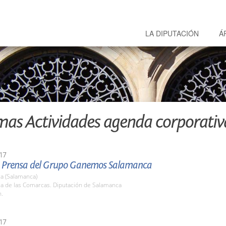
LA DIPUTACIÓN
Á
mas Actividades agenda corporativ
17
 Prensa del Grupo Ganemos Salamanca
a (Salamanca)
la de las Comarcas. Diputación de Salamanca
h.
17