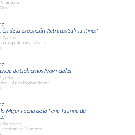
(Salamanca)
00 h.
17
ión de la exposición 'Retratos Salmantinos'
a (Salamanca)
la de exposiciones 'La Salina'
h.
17
rencia de Gobiernos Provinciales
Segovia)
cázar y Museo Esteban Vicente
h.
17
la Mejor Faena de la Feria Taurina de
ca
a (Salamanca)
yuntamiento de Salamanca
h.