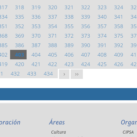
317
318
319
320
321
322
323
324
32
334
335
336
337
338
339
340
341
34
351
352
353
354
355
356
357
358
35
368
369
370
371
372
373
374
375
37
385
386
387
388
389
390
391
392
39
402
403
404
405
406
407
408
409
41
419
420
421
422
423
424
425
426
42
31
432
433
434
>
>>
oración
Áreas
Orga
Cultura
CIPSA