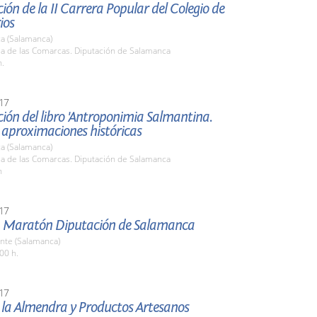
ión de la II Carrera Popular del Colegio de
ios
a (Salamanca)
la de las Comarcas. Diputación de Salamanca
h.
17
ión del libro 'Antroponimia Salmantina.
 aproximaciones históricas
a (Salamanca)
la de las Comarcas. Diputación de Salamanca
h
17
 Maratón Diputación de Salamanca
nte (Salamanca)
00 h.
17
e la Almendra y Productos Artesanos