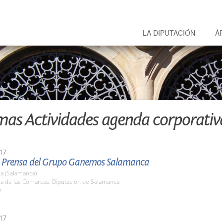
LA DIPUTACIÓN
Á
mas Actividades agenda corporativ
17
 Prensa del Grupo Ganemos Salamanca
a (Salamanca)
la de las Comarcas. Diputación de Salamanca
h.
17