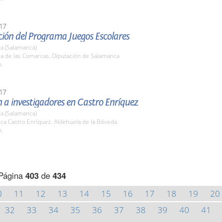
17
ción del Programa Juegos Escolares
a (Salamanca)
la de las Comarcas. Diputación de Salamanca
h.
17
 a investigadores en Castro Enríquez
a (Salamanca)
nca Castro Enríquez. Aldehuela de la Bóveda
h.
Página
403
de
434
0
11
12
13
14
15
16
17
18
19
20
32
33
34
35
36
37
38
39
40
41