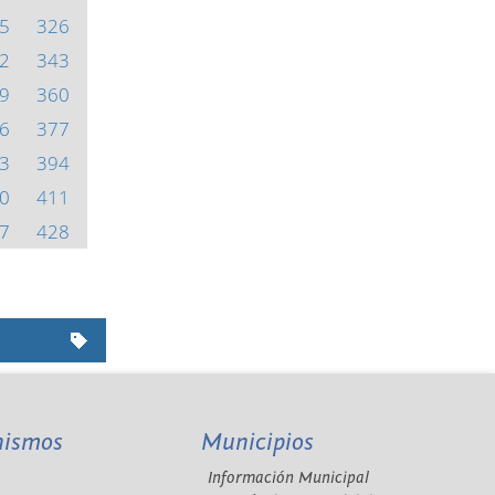
5
326
2
343
9
360
6
377
3
394
0
411
7
428
nismos
Municipios
Información Municipal