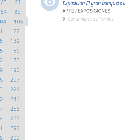
63
64
Exposición El gran banquete II
ARTE / EXPOSICIONES
84
85
Santa Marta de Tormes
04
105
1
122
8
139
5
156
2
173
9
190
6
207
3
224
0
241
7
258
4
275
1
292
8
309