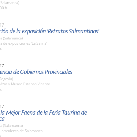
(Salamanca)
00 h.
17
ión de la exposición 'Retratos Salmantinos'
a (Salamanca)
la de exposiciones 'La Salina'
h.
17
rencia de Gobiernos Provinciales
Segovia)
cázar y Museo Esteban Vicente
h.
17
la Mejor Faena de la Feria Taurina de
ca
a (Salamanca)
yuntamiento de Salamanca
h.