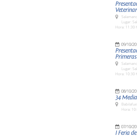
Presentac
Veterinar
Salamanc
Lugar: Sa
Hora: 11:30 
09/10/20
Presentac
Primeras
Salamanc
Lugar: Sa
Hora: 10:30 
08/10/20
34 Media
Babilafue
Hora: 10:
07/10/20
I Feria d