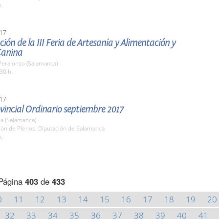
h.
17
ión de la III Feria de Artesanía y Alimentación y
 Canina
 Peralonso (Salamanca)
30 h.
17
vincial Ordinario septiembre 2017
a (Salamanca)
lón de Plenos. Diputación de Salamanca
h.
Página
403
de
433
0
11
12
13
14
15
16
17
18
19
20
32
33
34
35
36
37
38
39
40
41