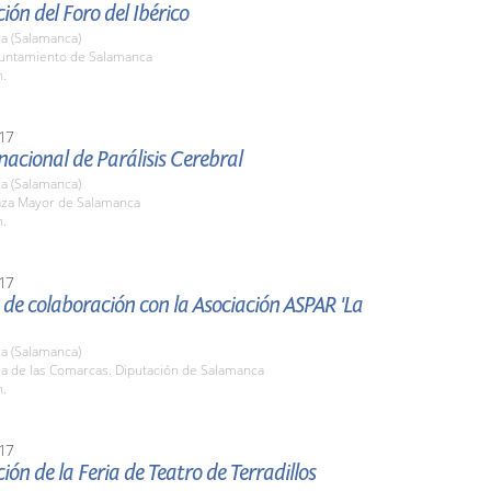
ión del Foro del Ibérico
a (Salamanca)
yuntamiento de Salamanca
h.
17
nacional de Parálisis Cerebral
a (Salamanca)
laza Mayor de Salamanca
h.
17
de colaboración con la Asociación ASPAR 'La
a (Salamanca)
la de las Comarcas. Diputación de Salamanca
h.
17
ión de la Feria de Teatro de Terradillos