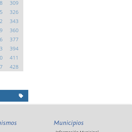
8
309
5
326
2
343
9
360
6
377
3
394
0
411
7
428
nismos
Municipios