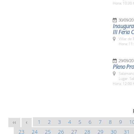
Hora: 10:30 
30/09/20
Inaugurac
III Feria
Villar de
Hora: 11:
29/09/20
Pleno Pro
Salamanc
Lugar: Sa
Hora: 12:00 
1
2
3
4
5
6
7
8
9
1
<<
<
23
24
25
26
27
28
29
30
31