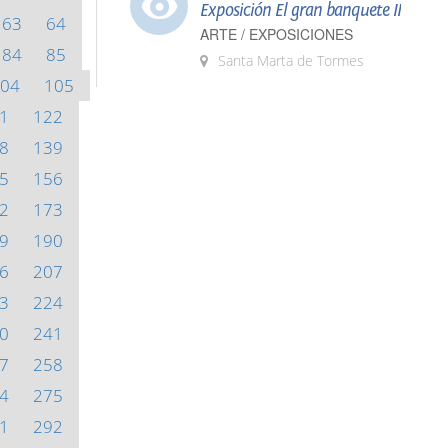
Exposición El gran banquete II
63
64
ARTE / EXPOSICIONES
84
85
Santa Marta de Tormes
04
105
1
122
8
139
5
156
2
173
9
190
6
207
3
224
0
241
7
258
4
275
1
292