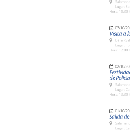
Salamanc
Lugar: Sa
Hora: 10:30 
03/10/20
Visita a 
Béjar (Sa
Lugar: Fu
Hora: 12:00 
02/10/20
Festivida
de Policía
Salamanc
Lugar: Ca
Hora: 13:30 
01/10/20
Salida de
Salamanc
Lugar: Ca