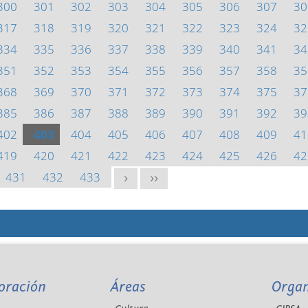
300
301
302
303
304
305
306
307
30
317
318
319
320
321
322
323
324
32
334
335
336
337
338
339
340
341
34
351
352
353
354
355
356
357
358
35
368
369
370
371
372
373
374
375
37
385
386
387
388
389
390
391
392
39
402
403
404
405
406
407
408
409
41
419
420
421
422
423
424
425
426
42
431
432
433
>
>>
oración
Áreas
Orga