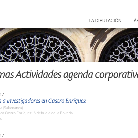
LA DIPUTACIÓN
Á
mas Actividades agenda corporativ
17
 a investigadores en Castro Enríquez
a (Salamanca)
nca Castro Enríquez. Aldehuela de la Bóveda
h.
17