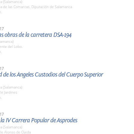
a (Salamanca)
la de las Comarcas. Diputación de Salamanca
h.
17
las obras de la carretera DSA-194
lamanca)
ente del Lobo.
h.
17
d de los Ángeles Custodios del Cuerpo Superior
a (Salamanca)
lle Jardines
h.
17
 la IV Carrera Popular de Asprodes
a (Salamanca)
lle Alonso de Ojeda