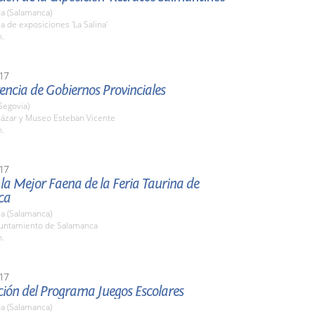
a (Salamanca)
la de exposiciones 'La Salina'
h.
17
rencia de Gobiernos Provinciales
Segovia)
cázar y Museo Esteban Vicente
h.
17
la Mejor Faena de la Feria Taurina de
ca
a (Salamanca)
yuntamiento de Salamanca
h.
17
ción del Programa Juegos Escolares
a (Salamanca)