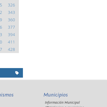
5
326
2
343
9
360
6
377
3
394
0
411
7
428
nismos
Municipios
Información Municipal