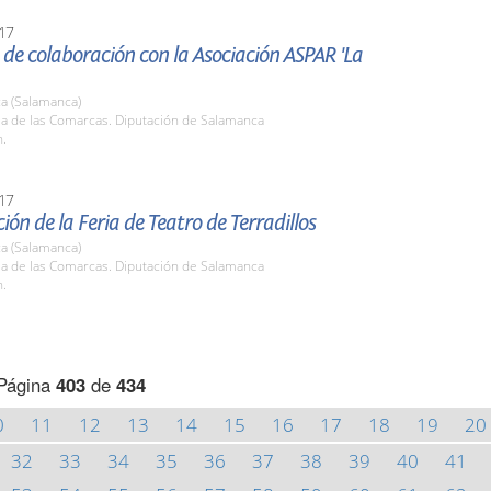
17
de colaboración con la Asociación ASPAR 'La
a (Salamanca)
la de las Comarcas. Diputación de Salamanca
h.
17
ión de la Feria de Teatro de Terradillos
a (Salamanca)
la de las Comarcas. Diputación de Salamanca
h.
Página
403
de
434
0
11
12
13
14
15
16
17
18
19
20
32
33
34
35
36
37
38
39
40
41