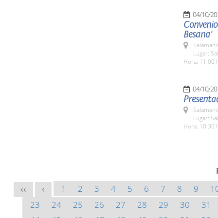
04/10/20
Convenio 
Besana'
Salamanc
Lugar: Sa
Hora: 11:00 
04/10/20
Presentac
Salamanc
Lugar: Sa
Hora: 10:30 
1
2
3
4
5
6
7
8
9
1
<<
<
23
24
25
26
27
28
29
30
31