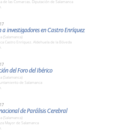
la de las Comarcas. Diputación de Salamanca
h.
17
 a investigadores en Castro Enríquez
a (Salamanca)
nca Castro Enríquez. Aldehuela de la Bóveda
h.
17
ión del Foro del Ibérico
a (Salamanca)
yuntamiento de Salamanca
h.
17
nacional de Parálisis Cerebral
a (Salamanca)
laza Mayor de Salamanca
h.