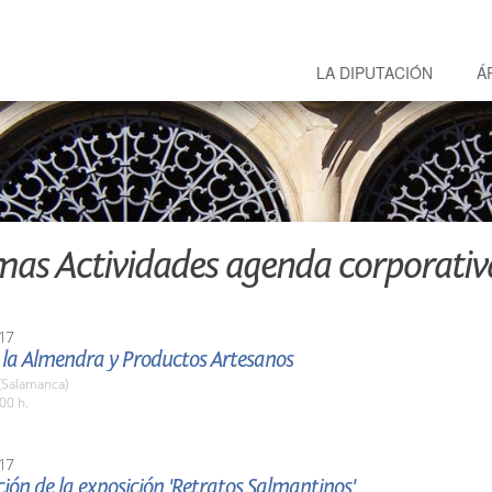
LA DIPUTACIÓN
Á
mas Actividades agenda corporativ
17
e la Almendra y Productos Artesanos
(Salamanca)
00 h.
17
ión de la exposición 'Retratos Salmantinos'