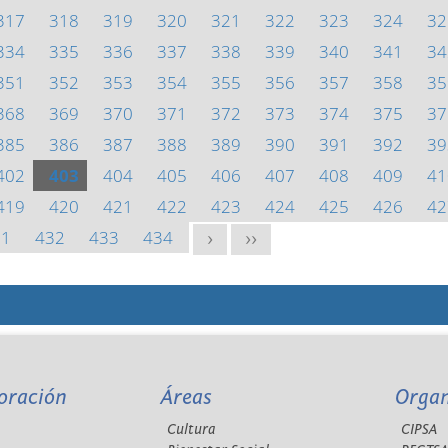
317
318
319
320
321
322
323
324
32
334
335
336
337
338
339
340
341
34
351
352
353
354
355
356
357
358
35
368
369
370
371
372
373
374
375
37
385
386
387
388
389
390
391
392
39
402
403
404
405
406
407
408
409
41
419
420
421
422
423
424
425
426
42
31
432
433
434
>
>>
oración
Áreas
Orga
Cultura
CIPSA