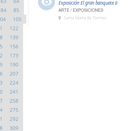
63
64
Exposición El gran banquete II
84
85
ARTE / EXPOSICIONES
Santa Marta de Tormes
04
105
1
122
8
139
5
156
2
173
9
190
6
207
3
224
0
241
7
258
4
275
1
292
8
309