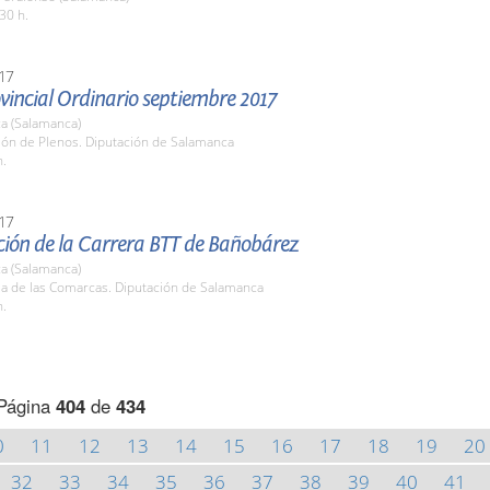
30 h.
17
vincial Ordinario septiembre 2017
a (Salamanca)
lón de Plenos. Diputación de Salamanca
h.
17
ción de la Carrera BTT de Bañobárez
a (Salamanca)
la de las Comarcas. Diputación de Salamanca
h.
Página
404
de
434
0
11
12
13
14
15
16
17
18
19
20
32
33
34
35
36
37
38
39
40
41