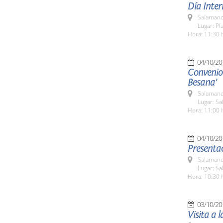
Día Inter
Salamanc
Lugar: P
Hora: 11:30 
04/10/20
Convenio 
Besana'
Salamanc
Lugar: Sa
Hora: 11:00 
04/10/20
Presentac
Salamanc
Lugar: Sa
Hora: 10:30 
03/10/20
Visita a 