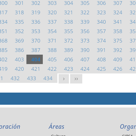
300
301
302
303
304
305
306
307
30
317
318
319
320
321
322
323
324
32
334
335
336
337
338
339
340
341
34
351
352
353
354
355
356
357
358
35
368
369
370
371
372
373
374
375
37
385
386
387
388
389
390
391
392
39
402
403
404
405
406
407
408
409
41
419
420
421
422
423
424
425
426
42
31
432
433
434
>
>>
oración
Áreas
Orga