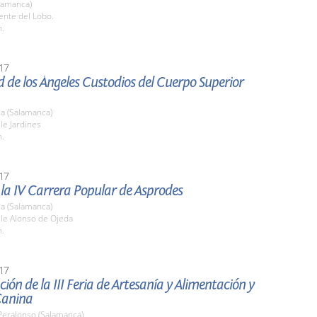
lamanca)
ente del Lobo.
h.
17
d de los Ángeles Custodios del Cuerpo Superior
a (Salamanca)
lle Jardines
h.
17
 la IV Carrera Popular de Asprodes
a (Salamanca)
lle Alonso de Ojeda
h.
17
ión de la III Feria de Artesanía y Alimentación y
 Canina
 Peralonso (Salamanca)