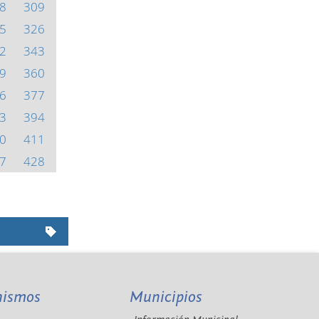
8
309
5
326
2
343
9
360
6
377
3
394
0
411
7
428
nismos
Municipios