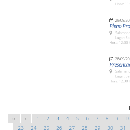
Hora: 11:
29/09/20
Pleno Pro
Salamanc
Lugar: Sa
Hora: 12:00 
28/09/20
Presenta
Salamanc
Lugar: Sa
Hora: 12:30 
1
2
3
4
5
6
7
8
9
1
<<
<
23
24
25
26
27
28
29
30
31