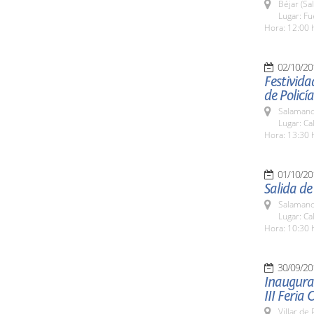
Béjar (Sa
Lugar: Fu
Hora: 12:00 
02/10/20
Festivida
de Policía
Salamanc
Lugar: Ca
Hora: 13:30 
01/10/20
Salida de
Salamanc
Lugar: Ca
Hora: 10:30 
30/09/20
Inaugurac
III Feria
Villar de