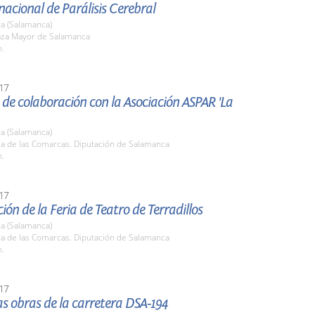
nacional de Parálisis Cerebral
a (Salamanca)
laza Mayor de Salamanca
h.
17
de colaboración con la Asociación ASPAR 'La
a (Salamanca)
la de las Comarcas. Diputación de Salamanca
h.
17
ión de la Feria de Teatro de Terradillos
a (Salamanca)
la de las Comarcas. Diputación de Salamanca
h.
17
las obras de la carretera DSA-194