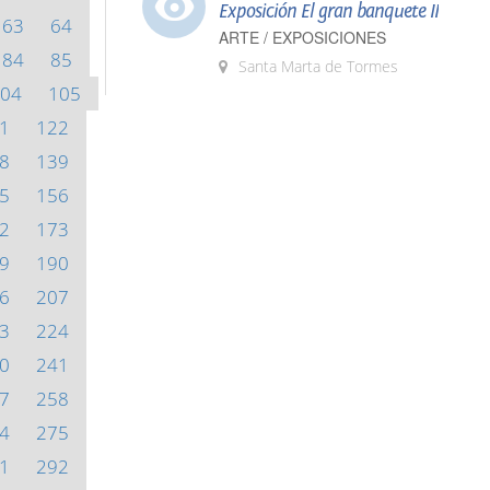
Exposición El gran banquete II
63
64
ARTE / EXPOSICIONES
84
85
Santa Marta de Tormes
04
105
1
122
8
139
5
156
2
173
9
190
6
207
3
224
0
241
7
258
4
275
1
292