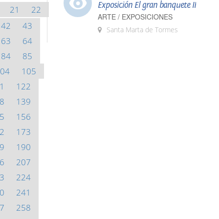
Exposición El gran banquete II
21
22
ARTE / EXPOSICIONES
42
43
Santa Marta de Tormes
63
64
84
85
04
105
1
122
8
139
5
156
2
173
9
190
6
207
3
224
0
241
7
258