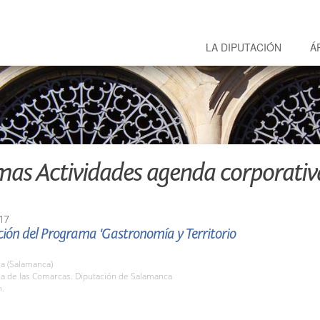
LA DIPUTACIÓN
Á
mas Actividades agenda corporativ
17
ión del Programa 'Gastronomía y Territorio
a (Salamanca)
la de las Comarcas. Diputación de Salamanca
h.