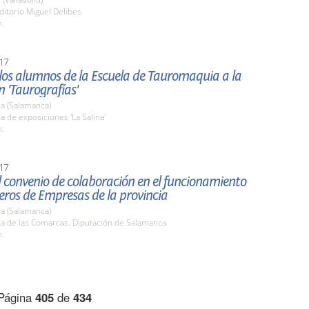
ditorio Miguel Delibes
h.
17
 los alumnos de la Escuela de Tauromaquia a la
n 'Taurografías'
a (Salamanca)
la de exposiciones 'La Salina'
h.
17
 convenio de colaboración en el funcionamiento
veros de Empresas de la provincia
a (Salamanca)
la de las Comarcas. Diputación de Salamanca
h.
Página
405
de
434