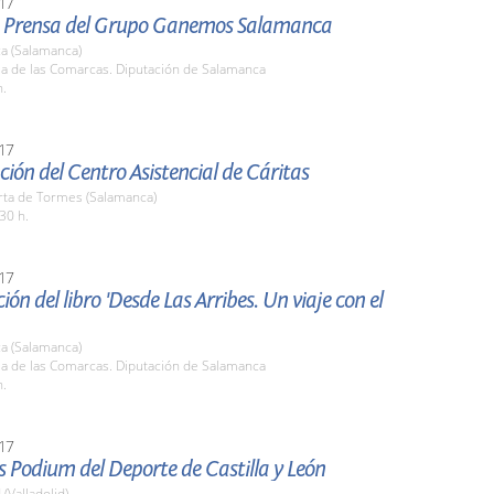
17
 Prensa del Grupo Ganemos Salamanca
a (Salamanca)
la de las Comarcas. Diputación de Salamanca
h.
17
ión del Centro Asistencial de Cáritas
rta de Tormes (Salamanca)
30 h.
17
ión del libro 'Desde Las Arribes. Un viaje con el
a (Salamanca)
la de las Comarcas. Diputación de Salamanca
h.
17
 Podium del Deporte de Castilla y León
 (Valladolid)