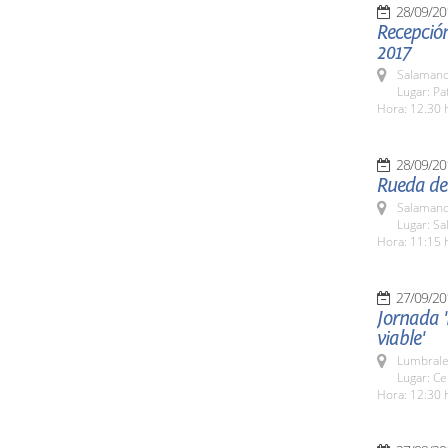
28/09/20
Recepción
2017
Salamanc
Lugar: Pa
Hora: 12.30 
28/09/20
Rueda de 
Salamanc
Lugar: Sa
Hora: 11:15 
27/09/20
Jornada '
viable'
Lumbrale
Lugar: Ce
Hora: 12:30 