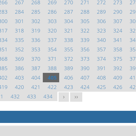
266
267
268
269
270
271
272
273
27
283
284
285
286
287
288
289
290
29
300
301
302
303
304
305
306
307
30
317
318
319
320
321
322
323
324
32
334
335
336
337
338
339
340
341
34
351
352
353
354
355
356
357
358
35
368
369
370
371
372
373
374
375
37
385
386
387
388
389
390
391
392
39
402
403
404
405
406
407
408
409
41
419
420
421
422
423
424
425
426
42
31
432
433
434
>
>>