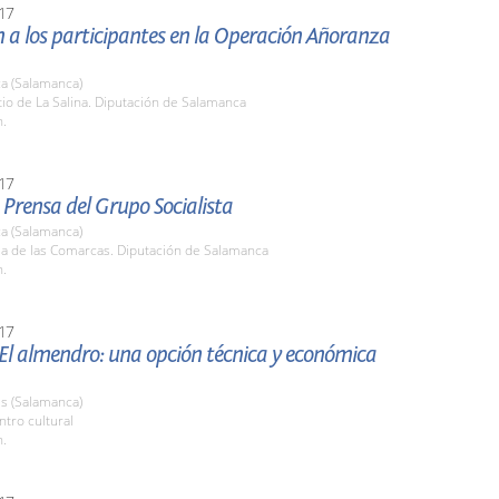
17
 a los participantes en la Operación Añoranza
a (Salamanca)
tio de La Salina. Diputación de Salamanca
h.
17
Prensa del Grupo Socialista
a (Salamanca)
la de las Comarcas. Diputación de Salamanca
h.
17
El almendro: una opción técnica y económica
s (Salamanca)
ntro cultural
h.