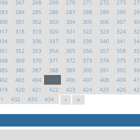
266
267
268
269
270
271
272
273
27
283
284
285
286
287
288
289
290
29
300
301
302
303
304
305
306
307
30
317
318
319
320
321
322
323
324
32
334
335
336
337
338
339
340
341
34
351
352
353
354
355
356
357
358
35
368
369
370
371
372
373
374
375
37
385
386
387
388
389
390
391
392
39
402
403
404
405
406
407
408
409
41
419
420
421
422
423
424
425
426
42
31
432
433
434
>
>>