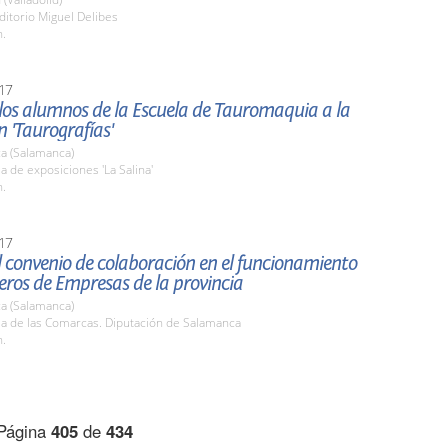
ditorio Miguel Delibes
h.
17
 los alumnos de la Escuela de Tauromaquia a la
n 'Taurografías'
a (Salamanca)
la de exposiciones 'La Salina'
h.
17
 convenio de colaboración en el funcionamiento
veros de Empresas de la provincia
a (Salamanca)
la de las Comarcas. Diputación de Salamanca
h.
Página
405
de
434