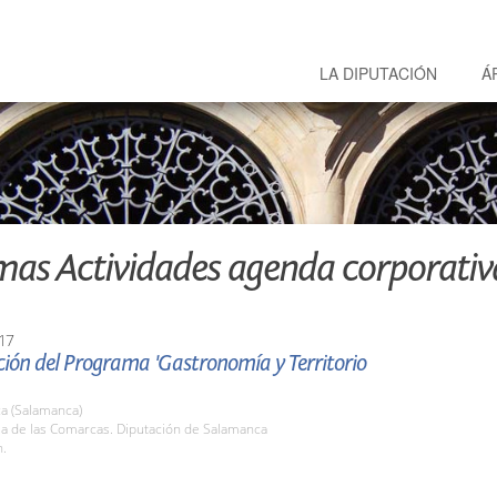
LA DIPUTACIÓN
Á
mas Actividades agenda corporativ
17
ión del Programa 'Gastronomía y Territorio
a (Salamanca)
la de las Comarcas. Diputación de Salamanca
h.