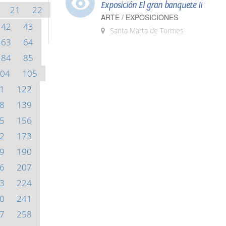
Exposición El gran banquete II
21
22
ARTE / EXPOSICIONES
42
43
Santa Marta de Tormes
63
64
84
85
04
105
1
122
8
139
5
156
2
173
9
190
6
207
3
224
0
241
7
258