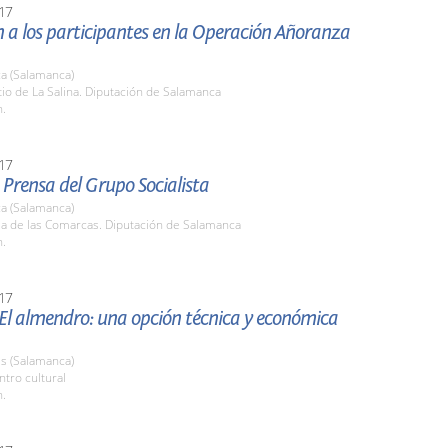
17
 a los participantes en la Operación Añoranza
a (Salamanca)
tio de La Salina. Diputación de Salamanca
h.
17
Prensa del Grupo Socialista
a (Salamanca)
la de las Comarcas. Diputación de Salamanca
h.
17
El almendro: una opción técnica y económica
s (Salamanca)
ntro cultural
h.