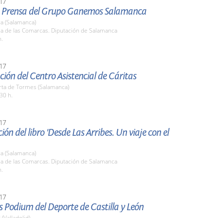
17
 Prensa del Grupo Ganemos Salamanca
a (Salamanca)
la de las Comarcas. Diputación de Salamanca
h.
17
ión del Centro Asistencial de Cáritas
rta de Tormes (Salamanca)
30 h.
17
ión del libro 'Desde Las Arribes. Un viaje con el
a (Salamanca)
la de las Comarcas. Diputación de Salamanca
h.
17
 Podium del Deporte de Castilla y León
 (Valladolid)