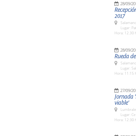
28/09/20
Recepción
2017
Salamanc
Lugar: Pa
Hora: 12.30 
28/09/20
Rueda de 
Salamanc
Lugar: Sa
Hora: 11:15 
27/09/20
Jornada '
viable'
Lumbrale
Lugar: Ce
Hora: 12:30 