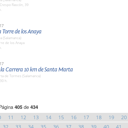
 Crespo Rascón, 39
h.
17
la Torre de los Anaya
a (Salamanca)
rre de los Anaya
h.
17
e la Carrera 10 km de Santa Marta
rta de Tormes (Salamanca)
30 h.
Página
405
de
434
0
11
12
13
14
15
16
17
18
19
20
32
33
34
35
36
37
38
39
40
41