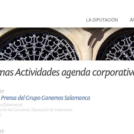
LA DIPUTACIÓN
Á
mas Actividades agenda corporativ
17
 Prensa del Grupo Ganemos Salamanca
a (Salamanca)
la de las Comarcas. Diputación de Salamanca
h.
17