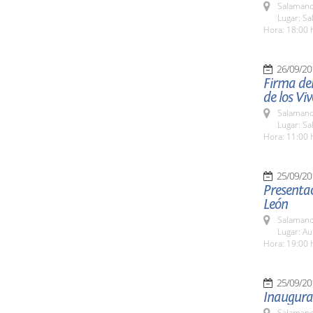
Salamanc
Lugar: Sa
Hora: 18:00 
26/09/20
Firma del
de los Vi
Salamanc
Lugar: Sa
Hora: 11:00 
25/09/20
Presentac
León
Salamanc
Lugar: A
Hora: 19:00 
25/09/20
Inaugurac
Salamanc