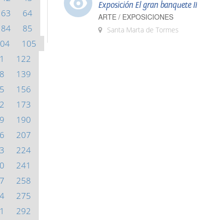
Exposición El gran banquete II
63
64
ARTE / EXPOSICIONES
84
85
Santa Marta de Tormes
04
105
1
122
8
139
5
156
2
173
9
190
6
207
3
224
0
241
7
258
4
275
1
292