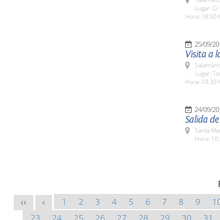
Lugar: C/
Hora: 18:50 
25/09/20
Visita a 
Salamanc
Lugar: To
Hora: 10:30 
24/09/20
Salida d
Santa Ma
Hora: 10:
1
2
3
4
5
6
7
8
9
1
<<
<
23
24
25
26
27
28
29
30
31