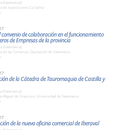
a (Salamanca)
la de exposiciones 'La Salina'
h.
17
 convenio de colaboración en el funcionamiento
veros de Empresas de la provincia
a (Salamanca)
la de las Comarcas. Diputación de Salamanca
h.
17
ión de la Cátedra de Tauromaquia de Castilla y
a (Salamanca)
ula Miguel de Unamuno. Universidad de Salamanca
h.
17
ión de la nueva oficina comercial de Iberaval
a (Salamanca)