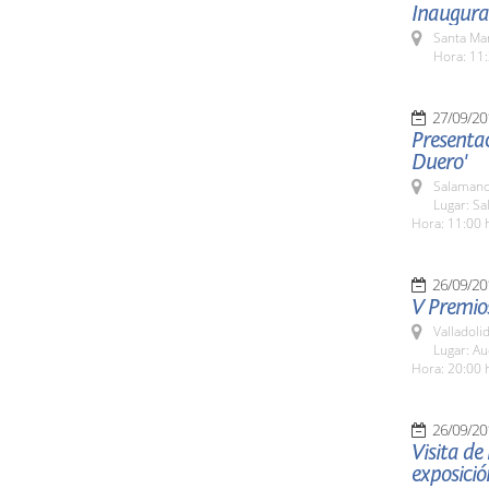
Inaugurac
Santa Ma
Hora: 11:
27/09/20
Presentac
Duero'
Salamanc
Lugar: Sa
Hora: 11:00 
26/09/20
V Premios
Valladolid
Lugar: Au
Hora: 20:00 
26/09/20
Visita de
exposició