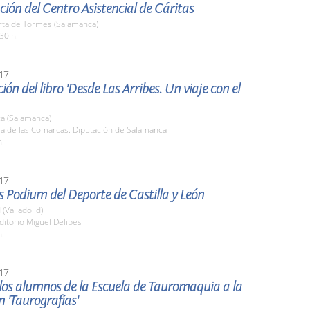
ión del Centro Asistencial de Cáritas
rta de Tormes (Salamanca)
30 h.
17
ión del libro 'Desde Las Arribes. Un viaje con el
a (Salamanca)
la de las Comarcas. Diputación de Salamanca
h.
17
 Podium del Deporte de Castilla y León
 (Valladolid)
ditorio Miguel Delibes
h.
17
 los alumnos de la Escuela de Tauromaquia a la
n 'Taurografías'