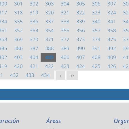
300
301
302
303
304
305
306
307
30
317
318
319
320
321
322
323
324
32
334
335
336
337
338
339
340
341
34
351
352
353
354
355
356
357
358
35
368
369
370
371
372
373
374
375
37
385
386
387
388
389
390
391
392
39
402
403
404
405
406
407
408
409
41
419
420
421
422
423
424
425
426
42
31
432
433
434
>
>>
oración
Áreas
Orga