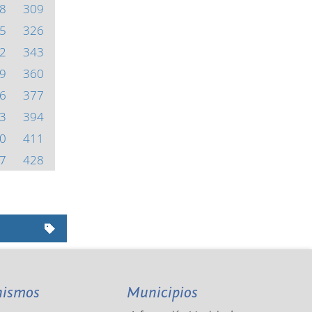
8
309
5
326
2
343
9
360
6
377
3
394
0
411
7
428
nismos
Municipios