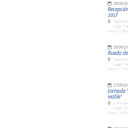
28/09/20
Recepción
2017
Salamanc
Lugar: Pa
Hora: 12.30 
28/09/20
Rueda de 
Salamanc
Lugar: Sa
Hora: 11:15 
27/09/20
Jornada '
viable'
Lumbrale
Lugar: Ce
Hora: 12:30 