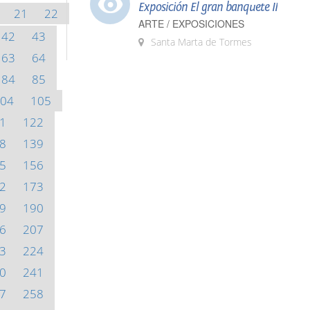
Exposición El gran banquete II
21
22
ARTE / EXPOSICIONES
42
43
Santa Marta de Tormes
63
64
84
85
04
105
1
122
8
139
5
156
2
173
9
190
6
207
3
224
0
241
7
258