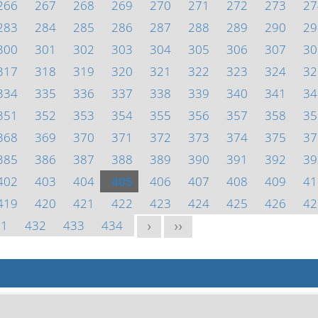
266
267
268
269
270
271
272
273
27
283
284
285
286
287
288
289
290
29
300
301
302
303
304
305
306
307
30
317
318
319
320
321
322
323
324
32
334
335
336
337
338
339
340
341
34
351
352
353
354
355
356
357
358
35
368
369
370
371
372
373
374
375
37
385
386
387
388
389
390
391
392
39
402
403
404
405
406
407
408
409
41
419
420
421
422
423
424
425
426
42
31
432
433
434
>
>>