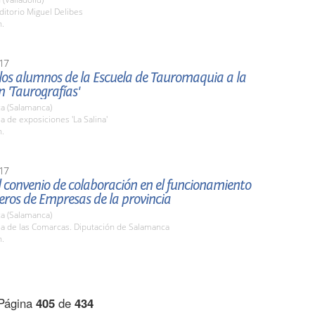
ditorio Miguel Delibes
h.
17
 los alumnos de la Escuela de Tauromaquia a la
n 'Taurografías'
a (Salamanca)
la de exposiciones 'La Salina'
h.
17
 convenio de colaboración en el funcionamiento
veros de Empresas de la provincia
a (Salamanca)
la de las Comarcas. Diputación de Salamanca
h.
Página
405
de
434