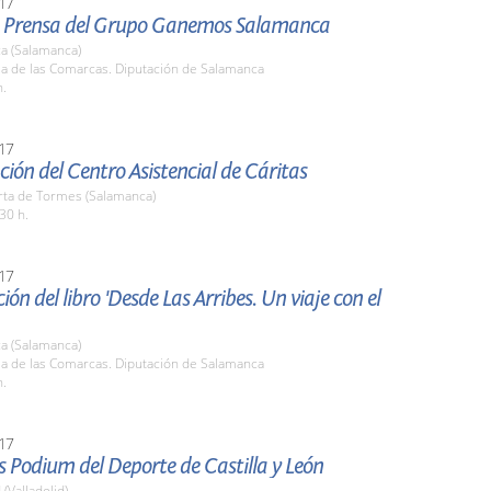
17
 Prensa del Grupo Ganemos Salamanca
a (Salamanca)
la de las Comarcas. Diputación de Salamanca
h.
17
ión del Centro Asistencial de Cáritas
rta de Tormes (Salamanca)
30 h.
17
ión del libro 'Desde Las Arribes. Un viaje con el
a (Salamanca)
la de las Comarcas. Diputación de Salamanca
h.
17
 Podium del Deporte de Castilla y León
 (Valladolid)