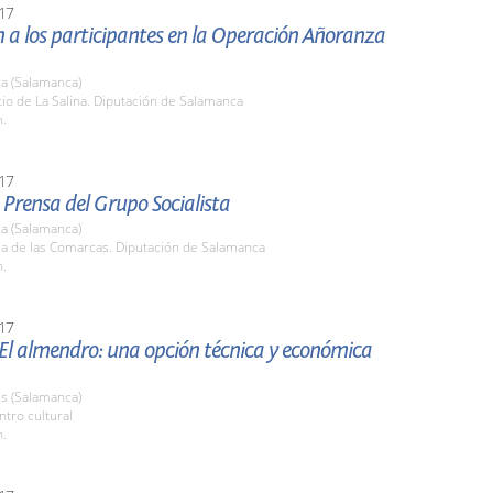
17
 a los participantes en la Operación Añoranza
a (Salamanca)
tio de La Salina. Diputación de Salamanca
h.
17
Prensa del Grupo Socialista
a (Salamanca)
la de las Comarcas. Diputación de Salamanca
h.
17
El almendro: una opción técnica y económica
s (Salamanca)
ntro cultural
h.