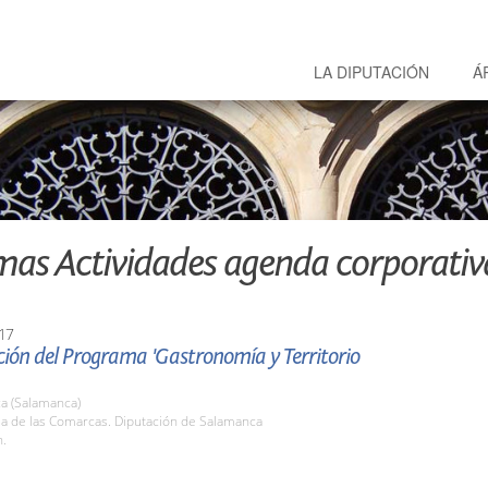
LA DIPUTACIÓN
Á
mas Actividades agenda corporativ
17
ión del Programa 'Gastronomía y Territorio
a (Salamanca)
la de las Comarcas. Diputación de Salamanca
h.