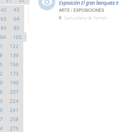
Exposición El gran banquete II
42
43
ARTE / EXPOSICIONES
Santa Marta de Tormes
63
64
84
85
04
105
1
122
8
139
5
156
2
173
9
190
6
207
3
224
0
241
7
258
4
275