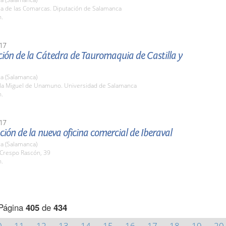
la de las Comarcas. Diputación de Salamanca
h.
17
ión de la Cátedra de Tauromaquia de Castilla y
a (Salamanca)
ula Miguel de Unamuno. Universidad de Salamanca
h.
17
ión de la nueva oficina comercial de Iberaval
a (Salamanca)
 Crespo Rascón, 39
h.
Página
405
de
434
0
11
12
13
14
15
16
17
18
19
20