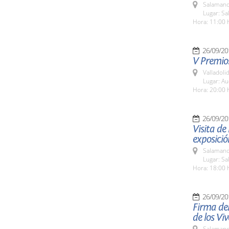
Salamanc
Lugar: Sa
Hora: 11:00 
26/09/20
V Premios
Valladolid
Lugar: Au
Hora: 20:00 
26/09/20
Visita de
exposició
Salamanc
Lugar: Sa
Hora: 18:00 
26/09/20
Firma del
de los Vi
Salamanc