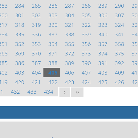
283
284
285
286
287
288
289
290
29
300
301
302
303
304
305
306
307
30
317
318
319
320
321
322
323
324
32
334
335
336
337
338
339
340
341
34
351
352
353
354
355
356
357
358
35
368
369
370
371
372
373
374
375
37
385
386
387
388
389
390
391
392
39
402
403
404
405
406
407
408
409
41
419
420
421
422
423
424
425
426
42
31
432
433
434
>
>>