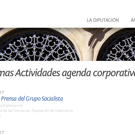
LA DIPUTACIÓN
Á
mas Actividades agenda corporativ
17
Prensa del Grupo Socialista
a (Salamanca)
la de las Comarcas. Diputación de Salamanca
h.
17