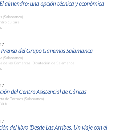
El almendro: una opción técnica y económica
s (Salamanca)
ntro cultural
h.
17
 Prensa del Grupo Ganemos Salamanca
a (Salamanca)
la de las Comarcas. Diputación de Salamanca
h.
17
ión del Centro Asistencial de Cáritas
rta de Tormes (Salamanca)
30 h.
17
ión del libro 'Desde Las Arribes. Un viaje con el