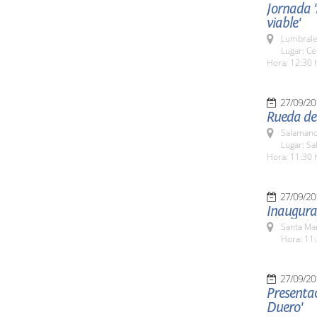
Jornada '
viable'
Lumbrale
Lugar: Ce
Hora: 12:30 
27/09/20
Rueda de
Salamanc
Lugar: Sa
Hora: 11:30 
27/09/20
Inaugurac
Santa Ma
Hora: 11:
27/09/20
Presentac
Duero'