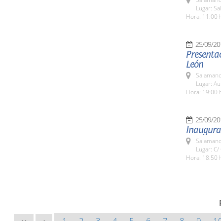
Lugar: Sa
Hora: 11:00 
25/09/20
Presentac
León
Salamanc
Lugar: A
Hora: 19:00 
25/09/20
Inaugurac
Salamanc
Lugar: C/
Hora: 18:50 
1
2
3
4
5
6
7
8
9
1