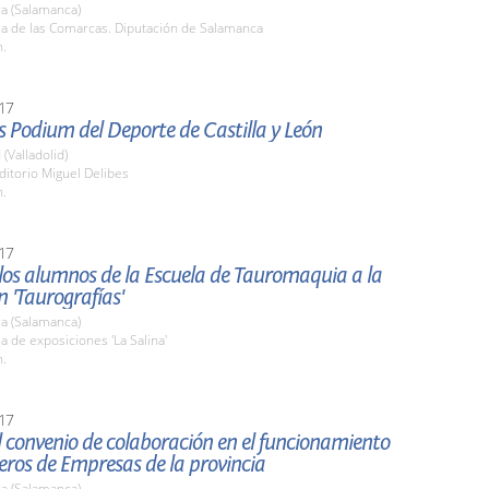
a (Salamanca)
la de las Comarcas. Diputación de Salamanca
h.
17
 Podium del Deporte de Castilla y León
 (Valladolid)
ditorio Miguel Delibes
h.
17
 los alumnos de la Escuela de Tauromaquia a la
n 'Taurografías'
a (Salamanca)
la de exposiciones 'La Salina'
h.
17
 convenio de colaboración en el funcionamiento
veros de Empresas de la provincia
a (Salamanca)