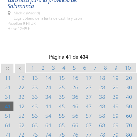
turísticos para la provincia de
Salamanca
Madrid (Madrid)
Lugar: Stand de la Junta de Castilla y León -
Pabellón 9 FITUR
Hora: 12:45 h.
Página
41
de
434
1
2
3
4
5
6
7
8
9
10
<<
<
11
12
13
14
15
16
17
18
19
20
21
22
23
24
25
26
27
28
29
30
31
32
33
34
35
36
37
38
39
40
41
42
43
44
45
46
47
48
49
50
51
52
53
54
55
56
57
58
59
60
61
62
63
64
65
66
67
68
69
70
71
72
73
74
75
76
77
78
79
80