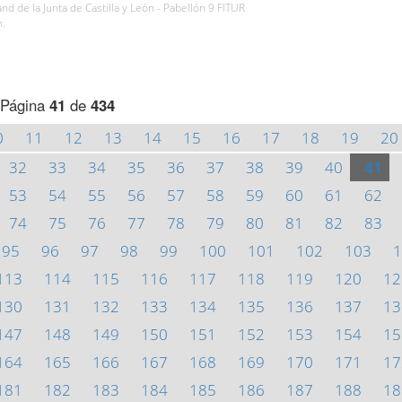
and de la Junta de Castilla y León - Pabellón 9 FITUR
h.
Página
41
de
434
0
11
12
13
14
15
16
17
18
19
20
32
33
34
35
36
37
38
39
40
41
53
54
55
56
57
58
59
60
61
62
74
75
76
77
78
79
80
81
82
83
95
96
97
98
99
100
101
102
103
1
113
114
115
116
117
118
119
120
12
130
131
132
133
134
135
136
137
13
147
148
149
150
151
152
153
154
15
164
165
166
167
168
169
170
171
17
181
182
183
184
185
186
187
188
18