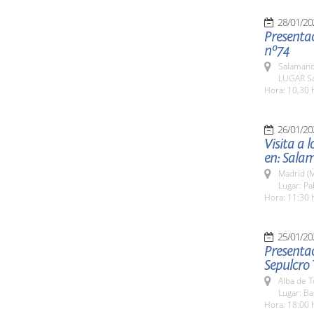
28/01/20
Presentac
nº74
Salamanc
LUGAR Sa
Hora: 10,30 
26/01/20
Visita a 
en: Sala
Madrid (M
Lugar: Pa
Hora: 11:30 
25/01/20
Presentac
Sepulcro 
Alba de 
Lugar: Ba
Hora: 18:00 