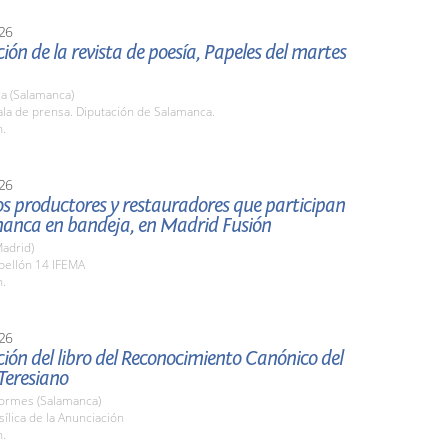
26
ión de la revista de poesía, Papeles del martes
a (Salamanca)
la de prensa. Diputación de Salamanca.
h.
26
los productores y restauradores que participan
manca en bandeja, en Madrid Fusión
adrid)
bellón 14 IFEMA
h.
26
ión del libro del Reconocimiento Canónico del
Teresiano
Tormes (Salamanca)
sílica de la Anunciación
h.