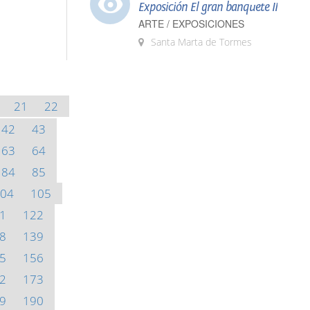
Exposición El gran banquete II
ARTE / EXPOSICIONES
Santa Marta de Tormes
21
22
42
43
63
64
84
85
04
105
1
122
8
139
5
156
2
173
9
190