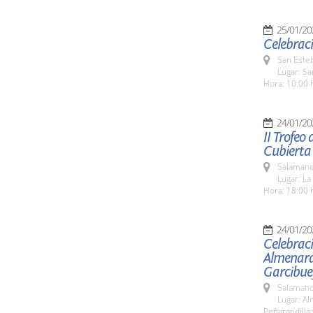
25/01/20
Celebraci
San Esteb
Lugar: Sa
Hora: 10:00 
24/01/20
II Trofeo
Cubierta
Salamanc
Lugar: La
Hora: 18:00 
24/01/20
Celebraci
Almenara 
Garcibuey
Salamanc
Lugar: Al
Peñarandilla 