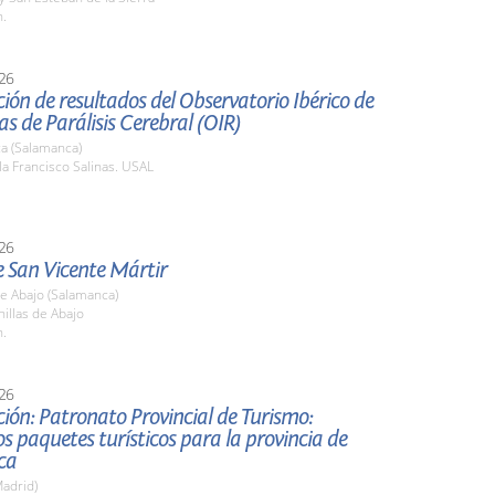
h.
26
ión de resultados del Observatorio Ibérico de
as de Parálisis Cerebral (OIR)
a (Salamanca)
la Francisco Salinas. USAL
26
e San Vicente Mártir
de Abajo (Salamanca)
nillas de Abajo
h.
26
ión: Patronato Provincial de Turismo:
s paquetes turísticos para la provincia de
ca
adrid)