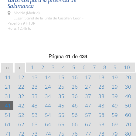
turísticos para la provincia de
Salamanca
Madrid (Madrid)
Lugar: Stand de la Junta de Castilla y León -
Pabellón 9 FITUR
Hora: 12:45 h.
Página
41
de
434
1
2
3
4
5
6
7
8
9
10
<<
<
11
12
13
14
15
16
17
18
19
20
21
22
23
24
25
26
27
28
29
30
31
32
33
34
35
36
37
38
39
40
41
42
43
44
45
46
47
48
49
50
51
52
53
54
55
56
57
58
59
60
61
62
63
64
65
66
67
68
69
70
71
72
73
74
75
76
77
78
79
80