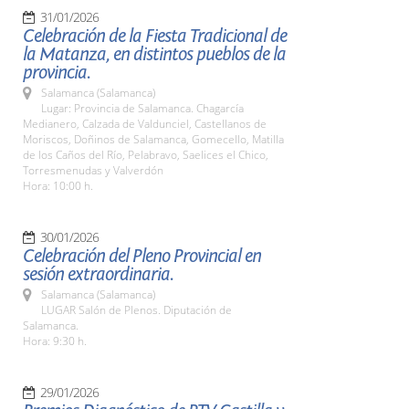
31/01/2026
Celebración de la Fiesta Tradicional de
la Matanza, en distintos pueblos de la
provincia.
Salamanca (Salamanca)
Lugar: Provincia de Salamanca. Chagarcía
Medianero, Calzada de Valdunciel, Castellanos de
Moriscos, Doñinos de Salamanca, Gomecello, Matilla
de los Caños del Río, Pelabravo, Saelices el Chico,
Torresmenudas y Valverdón
Hora: 10:00 h.
30/01/2026
Celebración del Pleno Provincial en
sesión extraordinaria.
Salamanca (Salamanca)
LUGAR Salón de Plenos. Diputación de
Salamanca.
Hora: 9:30 h.
29/01/2026