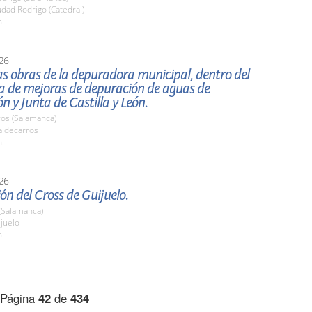
udad Rodrigo (Catedral)
h.
26
las obras de la depuradora municipal, dentro del
 de mejoras de depuración de aguas de
n y Junta de Castilla y León.
ros (Salamanca)
ldecarros
h.
26
ón del Cross de Guijuelo.
(Salamanca)
ijuelo
h.
Página
42
de
434