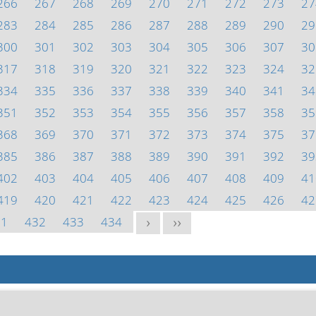
266
267
268
269
270
271
272
273
27
283
284
285
286
287
288
289
290
29
300
301
302
303
304
305
306
307
30
317
318
319
320
321
322
323
324
32
334
335
336
337
338
339
340
341
34
351
352
353
354
355
356
357
358
35
368
369
370
371
372
373
374
375
37
385
386
387
388
389
390
391
392
39
402
403
404
405
406
407
408
409
41
419
420
421
422
423
424
425
426
42
31
432
433
434
>
>>