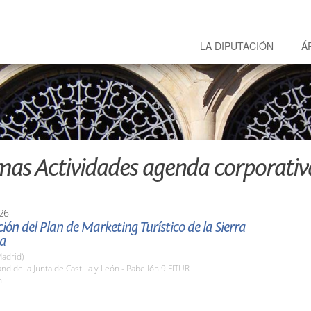
LA DIPUTACIÓN
Á
mas Actividades agenda corporativ
26
ión del Plan de Marketing Turístico de la Sierra
ia
adrid)
and de la Junta de Castilla y León - Pabellón 9 FITUR
h.