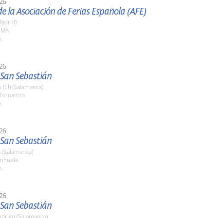
26
e la Asociación de Ferias Española (AFE)
adrid)
FEMA
h.
26
 San Sebastián
 (El) (Salamanca)
 Tornadizo
h.
26
 San Sebastián
 (Salamanca)
rihuela
h.
26
 San Sebastián
odrigo (Salamanca)