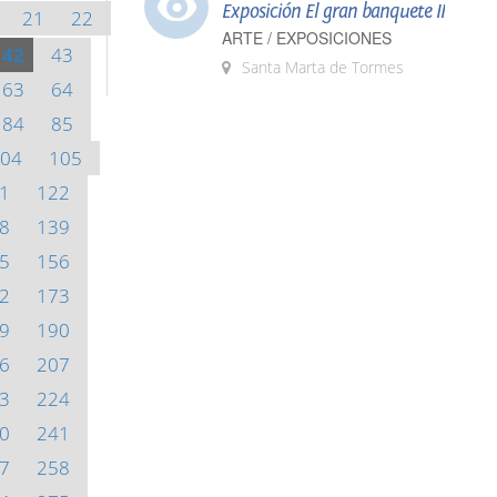
Exposición El gran banquete II
21
22
ARTE / EXPOSICIONES
42
43
Santa Marta de Tormes
63
64
84
85
04
105
1
122
8
139
5
156
2
173
9
190
6
207
3
224
0
241
7
258