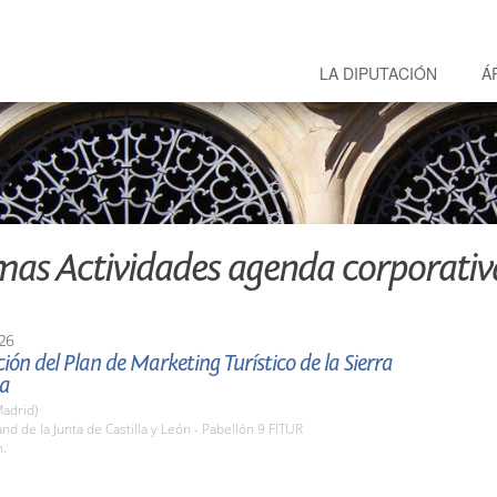
LA DIPUTACIÓN
Á
mas Actividades agenda corporativ
26
ión del Plan de Marketing Turístico de la Sierra
ia
adrid)
and de la Junta de Castilla y León - Pabellón 9 FITUR
h.