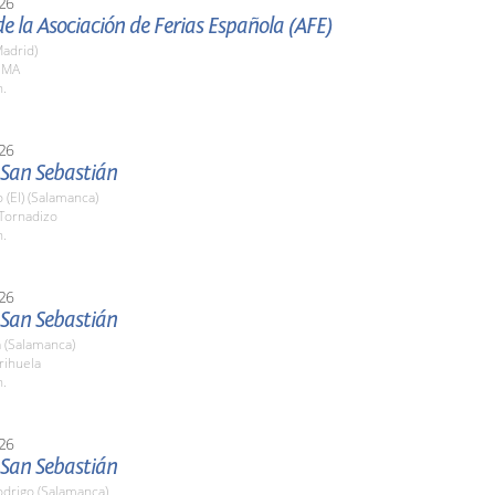
26
e la Asociación de Ferias Española (AFE)
adrid)
FEMA
h.
26
 San Sebastián
 (El) (Salamanca)
 Tornadizo
h.
26
 San Sebastián
 (Salamanca)
rihuela
h.
26
 San Sebastián
odrigo (Salamanca)