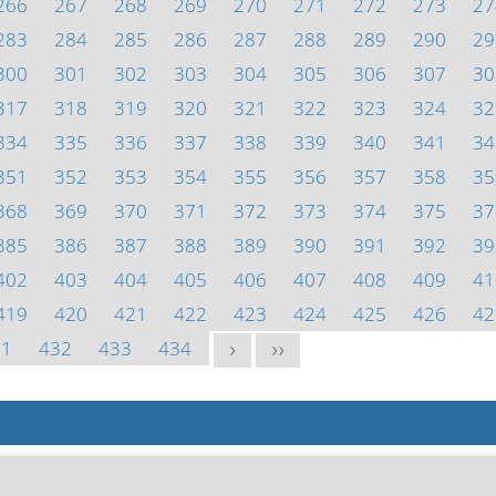
266
267
268
269
270
271
272
273
27
283
284
285
286
287
288
289
290
29
300
301
302
303
304
305
306
307
30
317
318
319
320
321
322
323
324
32
334
335
336
337
338
339
340
341
34
351
352
353
354
355
356
357
358
35
368
369
370
371
372
373
374
375
37
385
386
387
388
389
390
391
392
39
402
403
404
405
406
407
408
409
41
419
420
421
422
423
424
425
426
42
31
432
433
434
>
>>