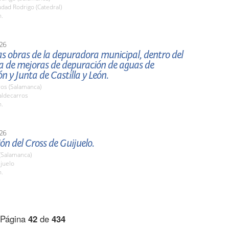
udad Rodrigo (Catedral)
h.
26
las obras de la depuradora municipal, dentro del
 de mejoras de depuración de aguas de
n y Junta de Castilla y León.
ros (Salamanca)
ldecarros
h.
26
ón del Cross de Guijuelo.
(Salamanca)
ijuelo
h.
Página
42
de
434