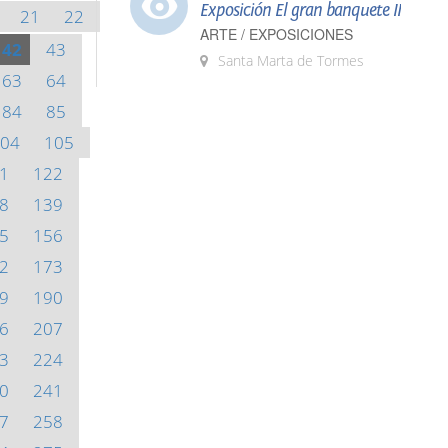
Exposición El gran banquete II
21
22
ARTE / EXPOSICIONES
42
43
Santa Marta de Tormes
63
64
84
85
04
105
1
122
8
139
5
156
2
173
9
190
6
207
3
224
0
241
7
258