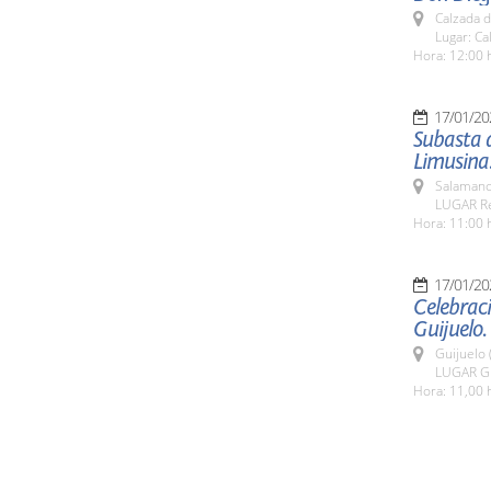
Calzada 
Lugar: Ca
Hora: 12:00 
17/01/20
Subasta 
Limusina
Salamanc
LUGAR Re
Hora: 11:00 
17/01/20
Celebraci
Guijuelo.
Guijuelo 
LUGAR Gu
Hora: 11,00 