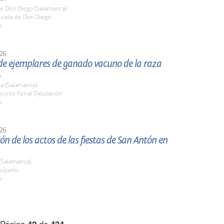
de Don Diego (Salamanca)
lzada de Don Diego.
h.
26
de ejemplares de ganado vacuno de la raza
.
a (Salamanca)
cinto Ferial Diputación
h.
26
ón de los actos de las fiestas de San Antón en
(Salamanca)
ijuelo
h