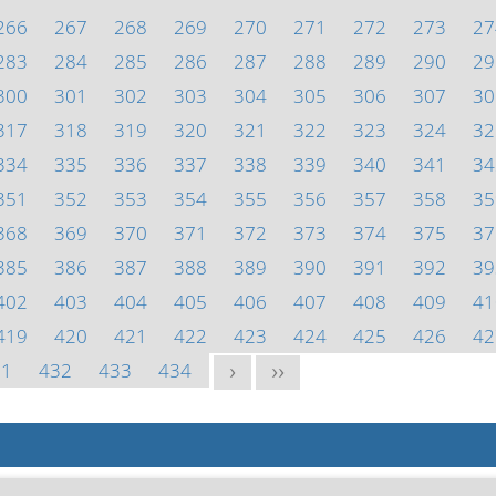
266
267
268
269
270
271
272
273
27
283
284
285
286
287
288
289
290
29
300
301
302
303
304
305
306
307
30
317
318
319
320
321
322
323
324
32
334
335
336
337
338
339
340
341
34
351
352
353
354
355
356
357
358
35
368
369
370
371
372
373
374
375
37
385
386
387
388
389
390
391
392
39
402
403
404
405
406
407
408
409
41
419
420
421
422
423
424
425
426
42
31
432
433
434
>
>>