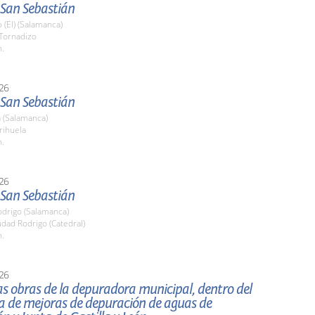
 San Sebastián
 (El) (Salamanca)
 Tornadizo
h.
26
 San Sebastián
 (Salamanca)
rihuela
h.
26
 San Sebastián
odrigo (Salamanca)
udad Rodrigo (Catedral)
h.
26
las obras de la depuradora municipal, dentro del
 de mejoras de depuración de aguas de