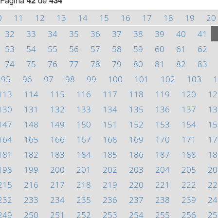
Página
42
de
434
0
11
12
13
14
15
16
17
18
19
20
32
33
34
35
36
37
38
39
40
41
53
54
55
56
57
58
59
60
61
62
74
75
76
77
78
79
80
81
82
83
95
96
97
98
99
100
101
102
103
1
113
114
115
116
117
118
119
120
12
130
131
132
133
134
135
136
137
13
147
148
149
150
151
152
153
154
15
164
165
166
167
168
169
170
171
17
181
182
183
184
185
186
187
188
18
198
199
200
201
202
203
204
205
20
215
216
217
218
219
220
221
222
22
232
233
234
235
236
237
238
239
24
249
250
251
252
253
254
255
256
25