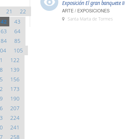
Exposición El gran banquete II
ARTE / EXPOSICIONES
21
22
Santa Marta de Tormes
42
43
63
64
84
85
04
105
1
122
8
139
5
156
2
173
9
190
6
207
3
224
0
241
7
258