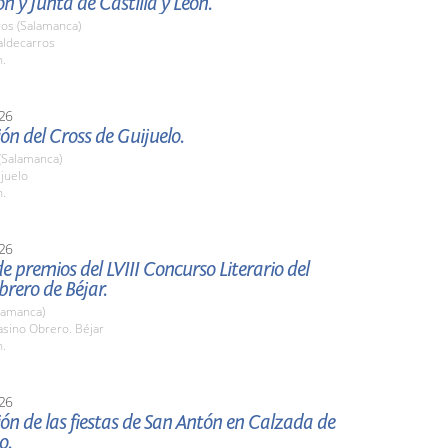
n y Junta de Castilla y León.
ros (Salamanca)
ldecarros
h.
26
ón del Cross de Guijuelo.
(Salamanca)
ijuelo
h.
26
e premios del LVIII Concurso Literario del
rero de Béjar.
lamanca)
sino Obrero. Béjar
h.
26
ón de las fiestas de San Antón en Calzada de
o.