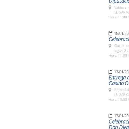
Diputació
Valdecar
LUGAR Va
Hora: 11:00 
18/01/20
Celebraci
Guijuelo 
lugar: Gu
Hora: 11:00 
17/01/20
Entrega d
Casino Ob
Béjar (Sa
LUGAR Ca
Hora: 19:00 
17/01/20
Celebraci
Don Dieg