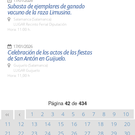
17/01/2026
Subasta de ejemplares de ganado
vacuno de la raza Limusina.
Salamanca (Salamanca)
LUGAR Recinto Ferial Diputación
Hora: 11:00 h.
17/01/2026
Celebración de los actos de las fiestas
de San Antón en Guijuelo.
Guijuelo (Salamanca)
LUGAR Guijuelo
Hora: 11,00 h
Página
42
de
434
1
2
3
4
5
6
7
8
9
10
<<
<
11
12
13
14
15
16
17
18
19
20
21
22
23
24
25
26
27
28
29
30