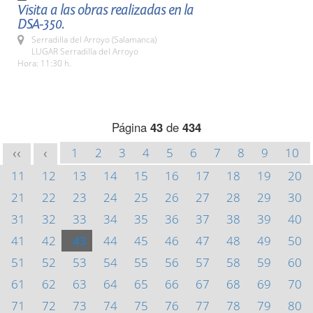
Visita a las obras realizadas en la
DSA-350.
Serradilla del Arroyo (Salamanca)
LUGAR Serradilla del Arroyo
Hora: 11:30 h.
Página
43
de
434
1
2
3
4
5
6
7
8
9
10
<<
<
11
12
13
14
15
16
17
18
19
20
21
22
23
24
25
26
27
28
29
30
31
32
33
34
35
36
37
38
39
40
41
42
43
44
45
46
47
48
49
50
51
52
53
54
55
56
57
58
59
60
61
62
63
64
65
66
67
68
69
70
71
72
73
74
75
76
77
78
79
80