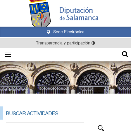
Sede Electrónica
Transparencia y participación
Toggle
navigation
BUSCAR ACTIVIDADES