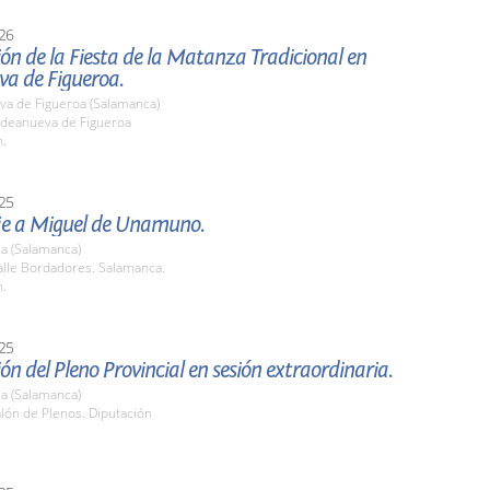
26
ón de la Fiesta de la Matanza Tradicional en
va de Figueroa.
va de Figueroa (Salamanca)
deanueva de Figueroa
h.
25
e a Miguel de Unamuno.
a (Salamanca)
lle Bordadores. Salamanca.
h.
25
ón del Pleno Provincial en sesión extraordinaria.
a (Salamanca)
alón de Plenos. Diputación