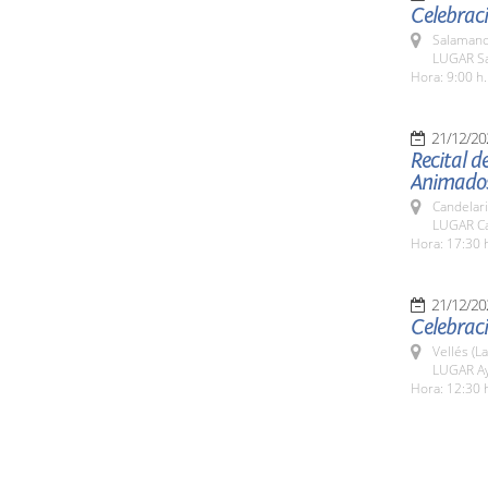
Celebraci
Salamanc
LUGAR Sa
Hora: 9:00 h.
21/12/20
Recital de
Animados
Candelar
LUGAR Ca
Hora: 17:30 
21/12/20
Celebraci
Vellés (L
LUGAR Ay
Hora: 12:30 