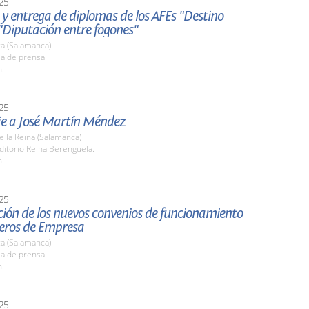
25
y entrega de diplomas de los AFEs "Destino
 "Diputación entre fogones"
a (Salamanca)
la de prensa
h.
25
 a José Martín Méndez
de la Reina (Salamanca)
ditorio Reina Berenguela.
h.
25
ión de los nuevos convenios de funcionamiento
veros de Empresa
a (Salamanca)
la de prensa
h.
25