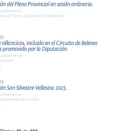
ón del Pleno Provincial en sesión ordinaria.
a (Salamanca)
lón de Plenos. Diputación de Salamanca
25
 villancicos, incluido en el Circuito de Belenes
 promovido por la Diputación.
io (Salamanca)
ndelario
h.
25
ón San Silvestre Vellesina 2025.
a) (Salamanca)
untamiento de La Vellés
h.