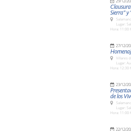
29/12/20
Clausura 
Sierra" y
Salamanc
Lugar: Sa
Hora: 11:00 
27/12/20
Homenaje
Villares 
Lugar: Au
Hora: 12:30 
23/12/20
Presentac
de los Vi
Salamanc
Lugar: Sa
Hora: 11:00 
22/12/20