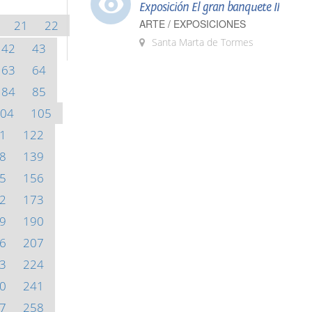
Exposición El gran banquete II
ARTE / EXPOSICIONES
21
22
Santa Marta de Tormes
42
43
63
64
84
85
04
105
1
122
8
139
5
156
2
173
9
190
6
207
3
224
0
241
7
258