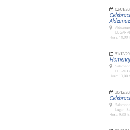
02/01/20
Celebraci
Aldeanue
Aldeanue
LUGAR Al
Hora: 10:00 
31/12/20
Homenaj
Salamanc
LUGAR Ca
Hora: 13,00 
30/12/20
Celebraci
Salamanc
Lugar : S
Hora: 9:30 h.