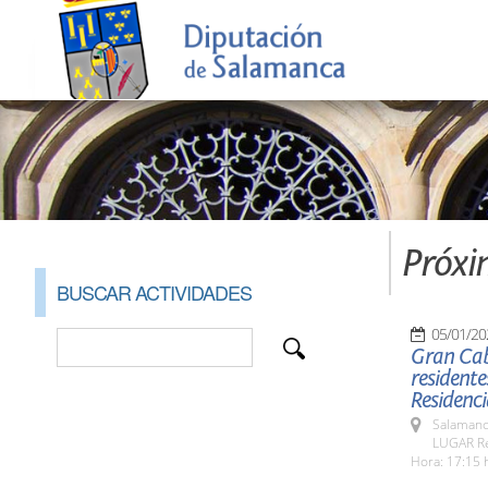
Próxi
BUSCAR ACTIVIDADES
05/01/20
Gran Caba
residente
Residenci
Salamanc
LUGAR Res
Hora: 17:15 