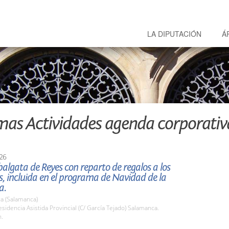
LA DIPUTACIÓN
Á
mas Actividades agenda corporativ
26
lgata de Reyes con reparto de regalos a los
s, incluida en el programa de Navidad de la
a.
a (Salamanca)
idencia Asistida Provincial (C/ García Tejado) Salamanca.
h.