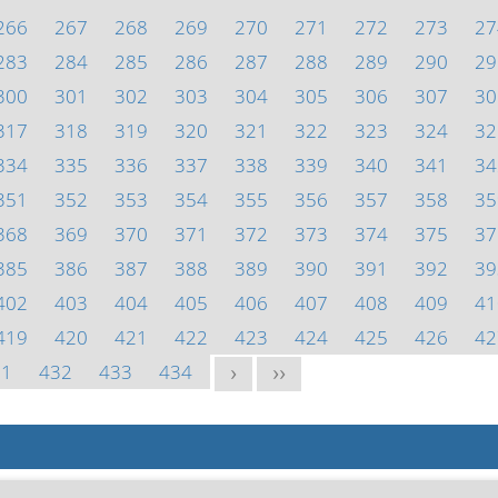
266
267
268
269
270
271
272
273
27
283
284
285
286
287
288
289
290
29
300
301
302
303
304
305
306
307
30
317
318
319
320
321
322
323
324
32
334
335
336
337
338
339
340
341
34
351
352
353
354
355
356
357
358
35
368
369
370
371
372
373
374
375
37
385
386
387
388
389
390
391
392
39
402
403
404
405
406
407
408
409
41
419
420
421
422
423
424
425
426
42
31
432
433
434
>
>>