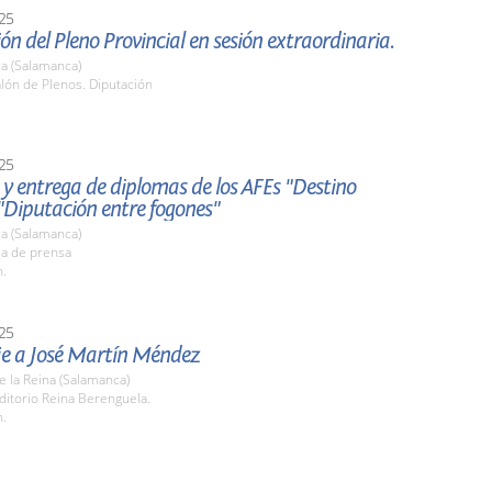
25
ón del Pleno Provincial en sesión extraordinaria.
a (Salamanca)
alón de Plenos. Diputación
25
y entrega de diplomas de los AFEs "Destino
 "Diputación entre fogones"
a (Salamanca)
la de prensa
h.
25
 a José Martín Méndez
de la Reina (Salamanca)
ditorio Reina Berenguela.
h.