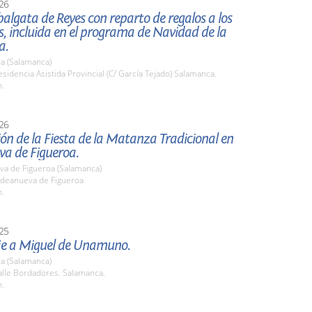
26
lgata de Reyes con reparto de regalos a los
s, incluida en el programa de Navidad de la
a.
a (Salamanca)
idencia Asistida Provincial (C/ García Tejado) Salamanca.
h.
26
ón de la Fiesta de la Matanza Tradicional en
va de Figueroa.
va de Figueroa (Salamanca)
deanueva de Figueroa
h.
25
e a Miguel de Unamuno.
a (Salamanca)
lle Bordadores. Salamanca.
h.