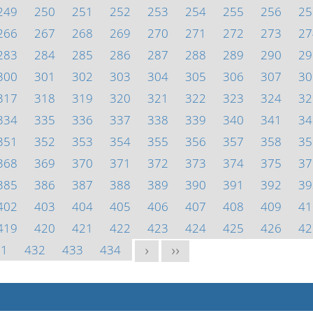
249
250
251
252
253
254
255
256
25
266
267
268
269
270
271
272
273
27
283
284
285
286
287
288
289
290
29
300
301
302
303
304
305
306
307
30
317
318
319
320
321
322
323
324
32
334
335
336
337
338
339
340
341
34
351
352
353
354
355
356
357
358
35
368
369
370
371
372
373
374
375
37
385
386
387
388
389
390
391
392
39
402
403
404
405
406
407
408
409
41
419
420
421
422
423
424
425
426
42
31
432
433
434
>
>>