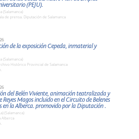
niversitario (PEJU).
a (Salamanca)
la de prensa. Diputación de Salamanca
26
ión de la exposición Cepeda, inmaterial y
a (Salamanca)
chivo Histórico Provincial de Salamanca
h.
26
ón del Belén Viviente, animación teatralizada y
e Reyes Magos incluido en el Circuito de Belenes
en la Alberca. promovido por la Diputación .
La) (Salamanca)
 Alberca
h.