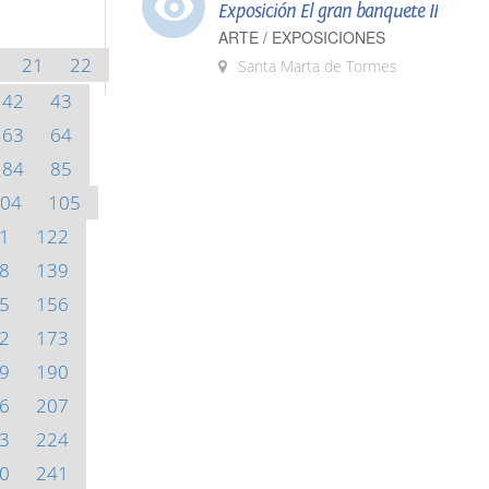
Exposición El gran banquete II
ARTE / EXPOSICIONES
21
22
Santa Marta de Tormes
42
43
63
64
84
85
04
105
1
122
8
139
5
156
2
173
9
190
6
207
3
224
0
241