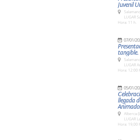
Juvenil U
Salamanc
LUGAR Sa
Hora: 11 h.
07/01/20
Presentac
tangible.
Salamanc
LUGAR Ar
Hora: 12:00 
05/01/20
Celebraci
llegada d
Animados 
Alberca (
LUGAR La
Hora: 19,00 