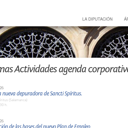
LA DIPUTACIÓN
Á
mas Actividades agenda corporativ
26
la nueva depuradora de Sancti Spíritus.
íritus (Salamanca)
30 h.
26
ión de las bases del nuevo Plan de Empleo