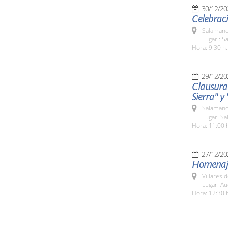
30/12/20
Celebraci
Salamanc
Lugar : S
Hora: 9:30 h.
29/12/20
Clausura 
Sierra" y
Salamanc
Lugar: Sa
Hora: 11:00 
27/12/20
Homenaje
Villares 
Lugar: Au
Hora: 12:30 