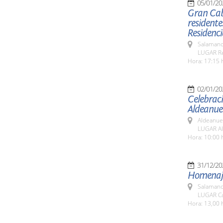
05/01/20
Gran Caba
residente
Residenci
Salamanc
LUGAR Res
Hora: 17:15 
02/01/20
Celebraci
Aldeanue
Aldeanue
LUGAR Al
Hora: 10:00 
31/12/20
Homenaj
Salamanc
LUGAR Ca
Hora: 13,00 