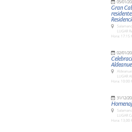
05/01/20
Gran Caba
residente
Residenci
Salamanc
LUGAR Res
Hora: 17:15 
02/01/20
Celebraci
Aldeanue
Aldeanue
LUGAR Al
Hora: 10:00 
31/12/20
Homenaj
Salamanc
LUGAR Ca
Hora: 13,00 