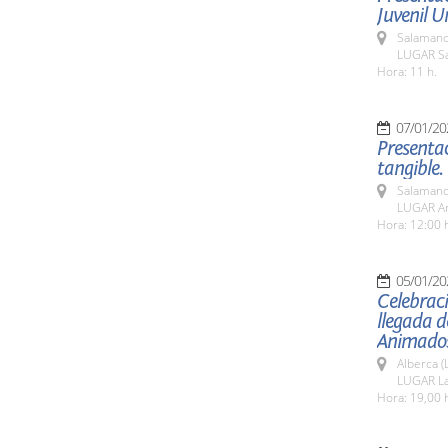
Juvenil U
Salamanc
LUGAR Sa
Hora: 11 h.
07/01/20
Presentac
tangible.
Salamanc
LUGAR Ar
Hora: 12:00 
05/01/20
Celebraci
llegada d
Animados 
Alberca (
LUGAR La
Hora: 19,00 