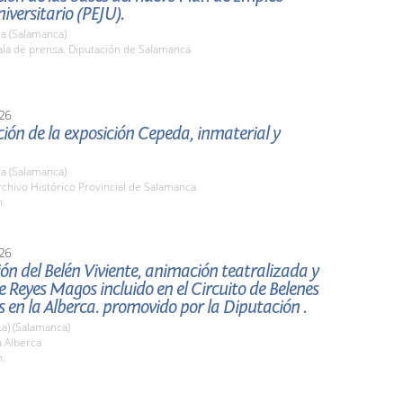
niversitario (PEJU).
a (Salamanca)
la de prensa. Diputación de Salamanca
26
ión de la exposición Cepeda, inmaterial y
a (Salamanca)
chivo Histórico Provincial de Salamanca
h.
26
ón del Belén Viviente, animación teatralizada y
e Reyes Magos incluido en el Circuito de Belenes
en la Alberca. promovido por la Diputación .
La) (Salamanca)
 Alberca
h.