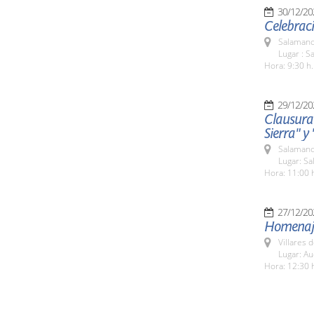
30/12/20
Celebraci
Salamanc
Lugar : S
Hora: 9:30 h.
29/12/20
Clausura 
Sierra" y
Salamanc
Lugar: Sa
Hora: 11:00 
27/12/20
Homenaje
Villares 
Lugar: Au
Hora: 12:30 