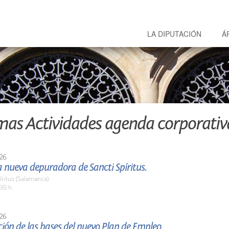
LA DIPUTACIÓN
Á
mas Actividades agenda corporativ
26
la nueva depuradora de Sancti Spíritus.
íritus (Salamanca)
30 h.
26
ión de las bases del nuevo Plan de Empleo