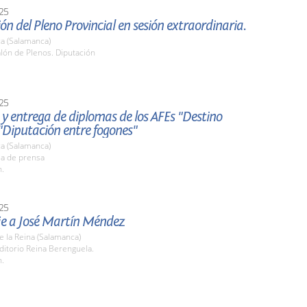
25
ón del Pleno Provincial en sesión extraordinaria.
a (Salamanca)
alón de Plenos. Diputación
25
y entrega de diplomas de los AFEs "Destino
 "Diputación entre fogones"
a (Salamanca)
la de prensa
h.
25
 a José Martín Méndez
de la Reina (Salamanca)
ditorio Reina Berenguela.
h.