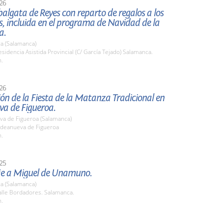
26
lgata de Reyes con reparto de regalos a los
s, incluida en el programa de Navidad de la
a.
a (Salamanca)
idencia Asistida Provincial (C/ García Tejado) Salamanca.
h.
26
ón de la Fiesta de la Matanza Tradicional en
va de Figueroa.
va de Figueroa (Salamanca)
deanueva de Figueroa
h.
25
e a Miguel de Unamuno.
a (Salamanca)
lle Bordadores. Salamanca.
h.