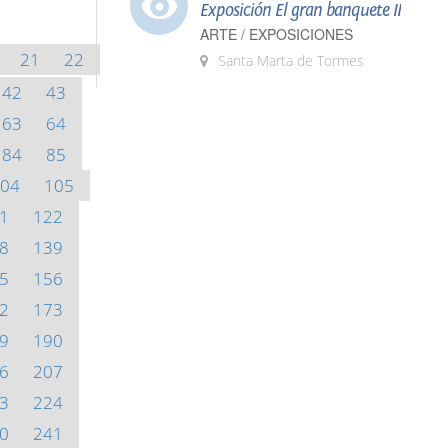
Exposición El gran banquete II
ARTE / EXPOSICIONES
21
22
Santa Marta de Tormes
42
43
63
64
84
85
04
105
1
122
8
139
5
156
2
173
9
190
6
207
3
224
0
241