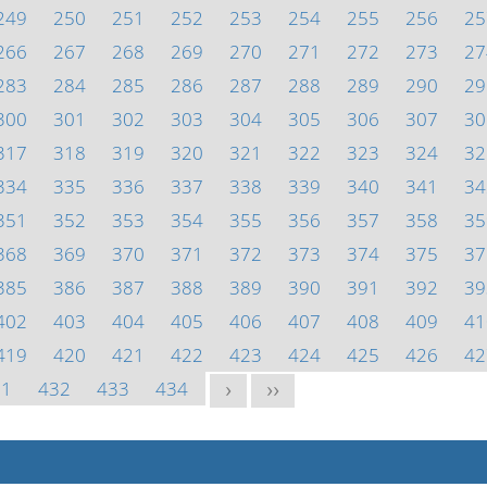
249
250
251
252
253
254
255
256
25
266
267
268
269
270
271
272
273
27
283
284
285
286
287
288
289
290
29
300
301
302
303
304
305
306
307
30
317
318
319
320
321
322
323
324
32
334
335
336
337
338
339
340
341
34
351
352
353
354
355
356
357
358
35
368
369
370
371
372
373
374
375
37
385
386
387
388
389
390
391
392
39
402
403
404
405
406
407
408
409
41
419
420
421
422
423
424
425
426
42
31
432
433
434
>
>>