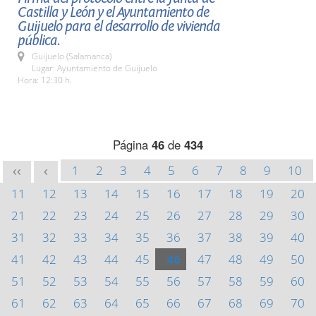
Castilla y León y el Ayuntamiento de
Guijuelo para el desarrollo de vivienda
pública.
Guijuelo (Salamanca)
Lugar: Ayuntamiento de Guijuelo
Hora: 12:30 h.
Página
46
de
434
1
2
3
4
5
6
7
8
9
10
<<
<
11
12
13
14
15
16
17
18
19
20
21
22
23
24
25
26
27
28
29
30
31
32
33
34
35
36
37
38
39
40
41
42
43
44
45
46
47
48
49
50
51
52
53
54
55
56
57
58
59
60
61
62
63
64
65
66
67
68
69
70