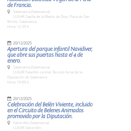
de Francia.
Salamanca (Salamanca)
LUGAR Capilla de la Madre de Dios. Plaza de San
Benito. Salamanca.
Hora: 12.30 h.
20/12/2025
Apertura del parque infantil Navidiver,
que abre sus puertas hasta el 4 de
enero.
Salamanca (Salamanca)
LUGAR Pabellón central. Recinto ferial de la
Diputación de Salamanca
Hora: 16:00 h.
20/12/2025
Celebración del Belén Viviente, incluido
en el Circuito de Belenes Animados
promovido por la Diputación.
Valverdón (Salamanca)
LUGAR Valverdón