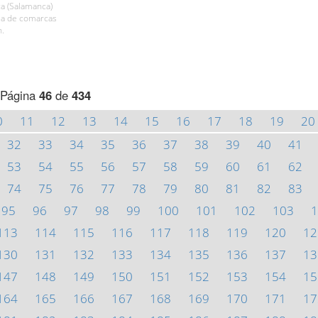
a (Salamanca)
ala de comarcas
h.
Página
46
de
434
0
11
12
13
14
15
16
17
18
19
20
32
33
34
35
36
37
38
39
40
41
53
54
55
56
57
58
59
60
61
62
74
75
76
77
78
79
80
81
82
83
95
96
97
98
99
100
101
102
103
1
113
114
115
116
117
118
119
120
12
130
131
132
133
134
135
136
137
13
147
148
149
150
151
152
153
154
15
164
165
166
167
168
169
170
171
17