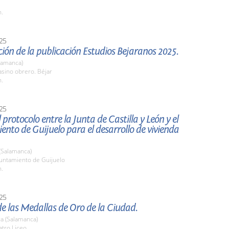
h.
25
ión de la publicación Estudios Bejaranos 2025.
lamanca)
sino obrero. Béjar
h.
25
 protocolo entre la Junta de Castilla y León y el
nto de Guijuelo para el desarrollo de vivienda
(Salamanca)
yuntamiento de Guijuelo
h.
25
e las Medallas de Oro de la Ciudad.
a (Salamanca)
atro Liceo