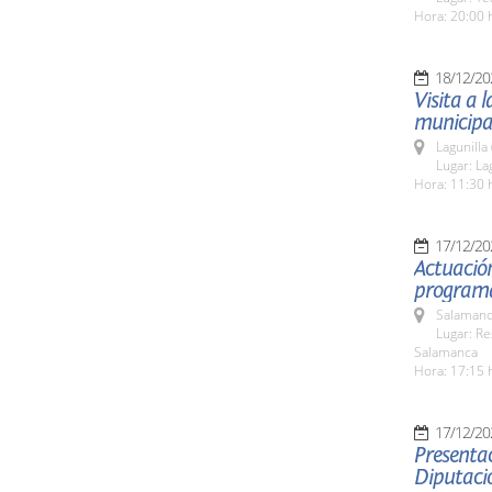
Hora: 20:00 
18/12/20
Visita a 
municipa
Lagunilla
Lugar: La
Hora: 11:30 
17/12/20
Actuació
programa
Salamanc
Lugar: Re
Salamanca
Hora: 17:15 
17/12/20
Presentac
Diputaci