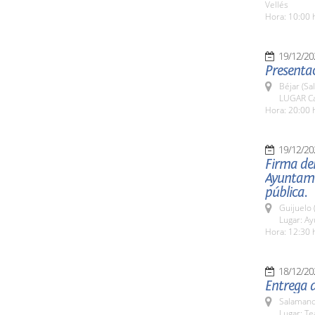
Vellés
Hora: 10:00 
19/12/20
Presentac
Béjar (Sa
LUGAR Ca
Hora: 20:00 
19/12/20
Firma del
Ayuntamie
pública.
Guijuelo 
Lugar: A
Hora: 12:30 
18/12/20
Entrega d
Salamanc
Lugar: Te