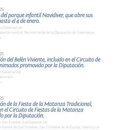
25
del parque infantil Navidiver, que abre sus
asta el 4 de enero.
a (Salamanca)
ellón central. Recinto ferial de la Diputación de Salamanca
h.
25
ón del Belén Viviente, incluido en el Circuito de
Animados promovido por la Diputación.
n (Salamanca)
alverdón
h.
25
ón de la Fiesta de la Matanza Tradicional,
en el Circuito de Fiestas de la Matanza
o por la Diputación.
 San Esteban (La) (Salamanca)
Fuente de San Esteban, San Cristóbal de la Cuesta, Valero y La