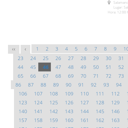
Salamanc
Lugar: S
Hora: 12:00 
1
2
3
4
5
6
7
8
9
1
<<
<
23
24
25
26
27
28
29
30
31
44
45
46
47
48
49
50
51
52
65
66
67
68
69
70
71
72
73
86
87
88
89
90
91
92
93
94
106
107
108
109
110
111
112
123
124
125
126
127
128
129
140
141
142
143
144
145
146
157
158
159
160
161
162
163