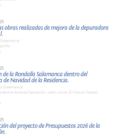
h.
25
las obras realizadas de mejora de la depuradora
l.
 (Salamanca)
gunilla
h.
25
n de la Rondalla Salamanca dentro del
 de Navidad de la Residencia.
a (Salamanca)
sidencia Asistida Diputación -salón social- (C/ García Tejado)
h.
25
ión del proyecto de Presupuestos 2026 de la
ón.