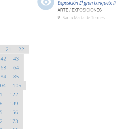
Exposición El gran banquete II
ARTE / EXPOSICIONES
Santa Marta de Tormes
21
22
42
43
63
64
84
85
04
105
1
122
8
139
5
156
2
173