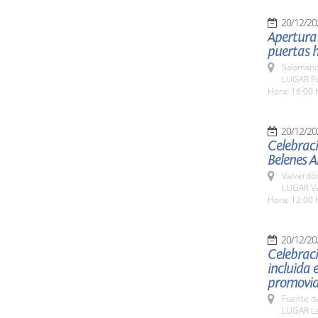
20/12/20
Apertura 
puertas h
Salamanc
LUGAR Pab
Hora: 16:00 
20/12/20
Celebraci
Belenes 
Valverdó
LUGAR V
Hora: 12:00 
20/12/20
Celebraci
incluida 
promovid
Fuente de
LUGAR La 