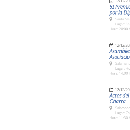
12/12/20
61 Premi
por la Di
Santa Ma
Lugar: Sa
Hora: 20:00 
12/12/20
Asamblea 
Asociacio
Salamanc
Lugar: H
Hora: 14:00 
12/12/20
Actos del
Charra
Salamanc
Lugar: C
Hora: 11:30 