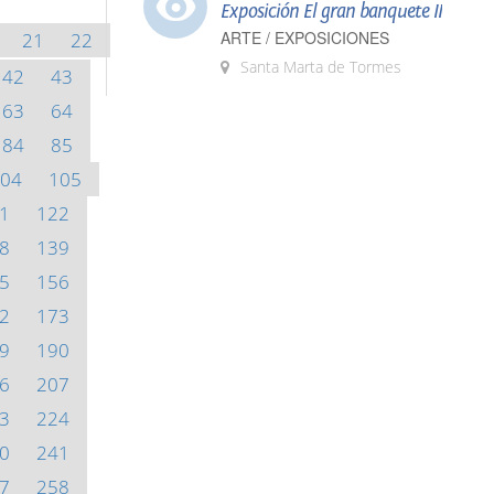
Exposición El gran banquete II
ARTE / EXPOSICIONES
21
22
Santa Marta de Tormes
42
43
63
64
84
85
04
105
1
122
8
139
5
156
2
173
9
190
6
207
3
224
0
241
7
258