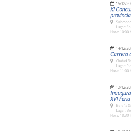
15/12/20
XI Concur
provincia
Salamanc
Lugar: S
Hora: 10:00 
14/12/20
Carrera 
Ciudad R
Lugar: Pl
Hora: 11:00 
13/12/20
Inaugurac
XVI Feria
Beleña (
Lugar: B
Hora: 18:30 