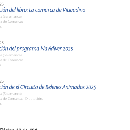
25
ión del libro: La comarca de Vitigudino
a (Salamanca)
la de Comarcas.
h.
25
ción del programa Navidiver 2025
a (Salamanca)
ala de Comarcas
h.
25
ión de el Circuito de Belenes Animados 2025
a (Salamanca)
la de Comarcas. Diputación.
h.