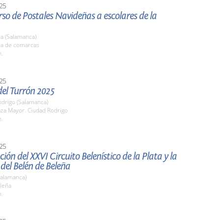
25
so de Postales Navideñas a escolares de la
a (Salamanca)
ala de comarcas
h.
25
del Turrón 2025
odrigo (Salamanca)
aza Mayor. Ciudad Rodrigo
h.
25
ión del XXVI Circuito Belenístico de la Plata y la
 del Belén de Beleña
Salamanca)
eleña
h.