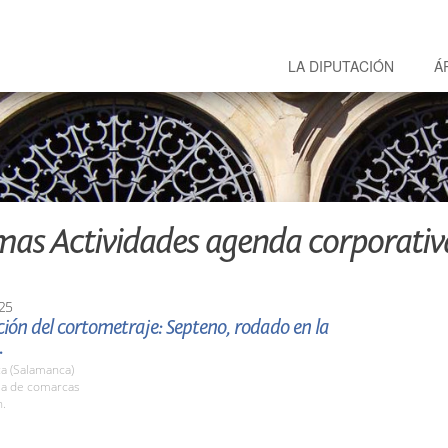
LA DIPUTACIÓN
Á
mas Actividades agenda corporativ
25
ión del cortometraje: Septeno, rodado en la
.
a (Salamanca)
ala de comarcas
h.