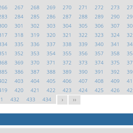
266
267
268
269
270
271
272
273
27
283
284
285
286
287
288
289
290
29
300
301
302
303
304
305
306
307
30
317
318
319
320
321
322
323
324
32
334
335
336
337
338
339
340
341
34
351
352
353
354
355
356
357
358
35
368
369
370
371
372
373
374
375
37
385
386
387
388
389
390
391
392
39
402
403
404
405
406
407
408
409
41
419
420
421
422
423
424
425
426
42
31
432
433
434
>
>>