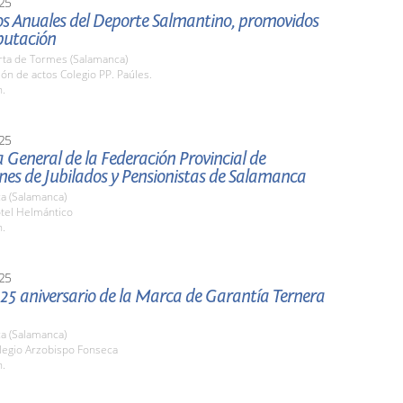
25
os Anuales del Deporte Salmantino, promovidos
putación
rta de Tormes (Salamanca)
lón de actos Colegio PP. Paúles.
h.
25
General de la Federación Provincial de
nes de Jubilados y Pensionistas de Salamanca
a (Salamanca)
otel Helmántico
h.
25
 25 aniversario de la Marca de Garantía Ternera
a (Salamanca)
olegio Arzobispo Fonseca
h.