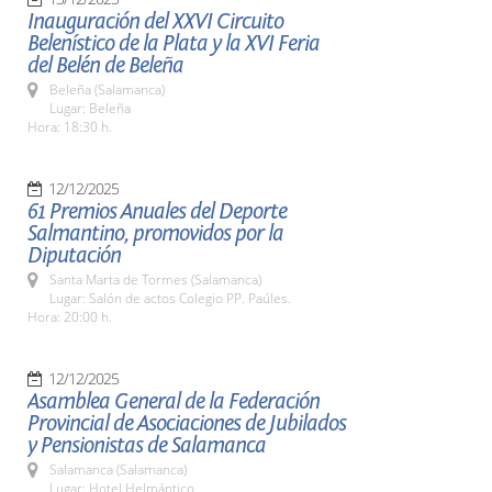
Inauguración del XXVI Circuito
Belenístico de la Plata y la XVI Feria
del Belén de Beleña
Beleña (Salamanca)
Lugar: Beleña
Hora: 18:30 h.
12/12/2025
61 Premios Anuales del Deporte
Salmantino, promovidos por la
Diputación
Santa Marta de Tormes (Salamanca)
Lugar: Salón de actos Colegio PP. Paúles.
Hora: 20:00 h.
12/12/2025
Asamblea General de la Federación
Provincial de Asociaciones de Jubilados
y Pensionistas de Salamanca
Salamanca (Salamanca)
Lugar: Hotel Helmántico