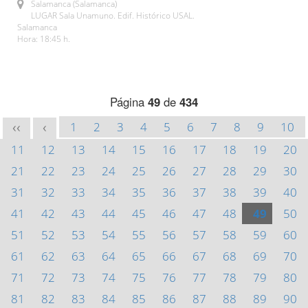
Salamanca (Salamanca)
LUGAR Sala Unamuno. Edif. Histórico USAL.
Salamanca
Hora: 18:45 h.
Página
49
de
434
1
2
3
4
5
6
7
8
9
10
<<
<
11
12
13
14
15
16
17
18
19
20
21
22
23
24
25
26
27
28
29
30
31
32
33
34
35
36
37
38
39
40
41
42
43
44
45
46
47
48
49
50
51
52
53
54
55
56
57
58
59
60
61
62
63
64
65
66
67
68
69
70
71
72
73
74
75
76
77
78
79
80
81
82
83
84
85
86
87
88
89
90