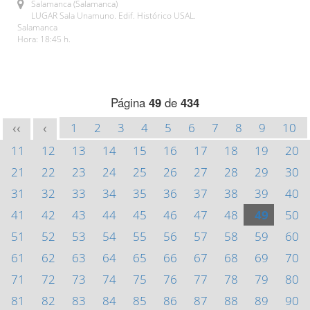
Salamanca (Salamanca)
LUGAR Sala Unamuno. Edif. Histórico USAL.
Salamanca
Hora: 18:45 h.
Página
49
de
434
1
2
3
4
5
6
7
8
9
10
<<
<
11
12
13
14
15
16
17
18
19
20
21
22
23
24
25
26
27
28
29
30
31
32
33
34
35
36
37
38
39
40
41
42
43
44
45
46
47
48
49
50
51
52
53
54
55
56
57
58
59
60
61
62
63
64
65
66
67
68
69
70
71
72
73
74
75
76
77
78
79
80
81
82
83
84
85
86
87
88
89
90