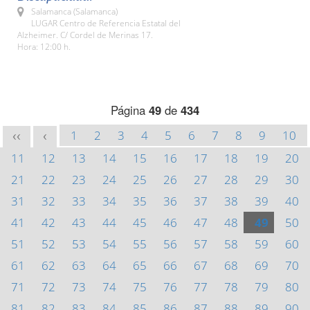
Salamanca (Salamanca)
LUGAR Centro de Referencia Estatal del
Alzheimer. C/ Cordel de Merinas 17.
Hora: 12:00 h.
Página
49
de
434
1
2
3
4
5
6
7
8
9
10
<<
<
11
12
13
14
15
16
17
18
19
20
21
22
23
24
25
26
27
28
29
30
31
32
33
34
35
36
37
38
39
40
41
42
43
44
45
46
47
48
49
50
51
52
53
54
55
56
57
58
59
60
61
62
63
64
65
66
67
68
69
70
71
72
73
74
75
76
77
78
79
80
81
82
83
84
85
86
87
88
89
90