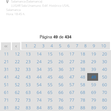
Salamanca (Salamanca)
LUGAR Sala Unamuno. Edif. Histórico USAL.
Salamanca
Hora: 18:45 h.
Página
49
de
434
1
2
3
4
5
6
7
8
9
10
<<
<
11
12
13
14
15
16
17
18
19
20
21
22
23
24
25
26
27
28
29
30
31
32
33
34
35
36
37
38
39
40
41
42
43
44
45
46
47
48
49
50
51
52
53
54
55
56
57
58
59
60
61
62
63
64
65
66
67
68
69
70
71
72
73
74
75
76
77
78
79
80
81
82
83
84
85
86
87
88
89
90