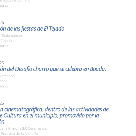
llegos de Solmirón
horas
26
ón de las fiestas de El Tejado
l) (Salamanca)
 Tejado
horas
26
ón del Desafío charro que se celebra en Boada.
alamanca)
oada
horas
26
n cinematográfica, dentro de las actividades de
 Cultura en el municipio, promovido por la
ón.
e la Armuña (El) (Salamanca)
 Pedroso de la Armuña