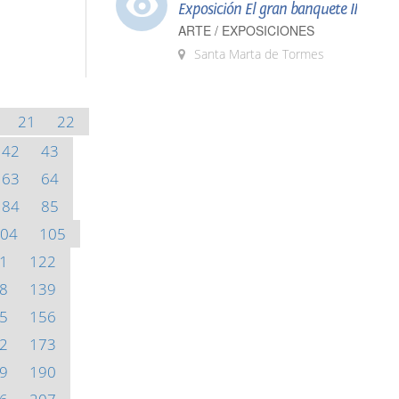
Exposición El gran banquete II
ARTE / EXPOSICIONES
Santa Marta de Tormes
21
22
42
43
63
64
84
85
04
105
1
122
8
139
5
156
2
173
9
190