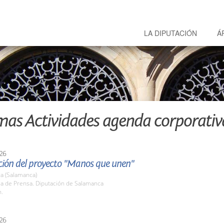
LA DIPUTACIÓN
Á
mas Actividades agenda corporativ
26
ción del proyecto "Manos que unen"
a (Salamanca)
la de Prensa. Diputación de Salamanca
h.
26