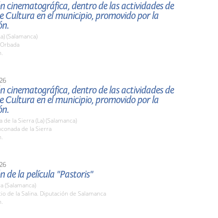
n cinematográfica, dentro de las actividades de
 Cultura en el municipio, promovido por la
ón.
a) (Salamanca)
a Orbada
h.
26
n cinematográfica, dentro de las actividades de
 Cultura en el municipio, promovido por la
ón.
 de la Sierra (La) (Salamanca)
nconada de la Sierra
h.
26
n de la película "Pastoris"
a (Salamanca)
tio de la Salina. Diputación de Salamanca
h.