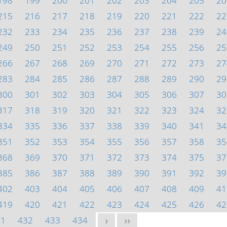
198
199
200
201
202
203
204
205
20
215
216
217
218
219
220
221
222
22
232
233
234
235
236
237
238
239
24
249
250
251
252
253
254
255
256
25
266
267
268
269
270
271
272
273
27
283
284
285
286
287
288
289
290
29
300
301
302
303
304
305
306
307
30
317
318
319
320
321
322
323
324
32
334
335
336
337
338
339
340
341
34
351
352
353
354
355
356
357
358
35
368
369
370
371
372
373
374
375
37
385
386
387
388
389
390
391
392
39
402
403
404
405
406
407
408
409
41
419
420
421
422
423
424
425
426
42
31
432
433
434
>
>>