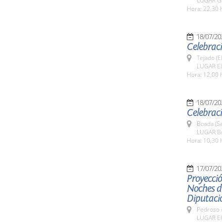
LUGAR Ga
Hora: 22,30 
18/07/20
Celebraci
Tejado (E
LUGAR El
Hora: 12,00 
18/07/20
Celebraci
Boada (S
LUGAR B
Hora: 10,30 
17/07/20
Proyecció
Noches de
Diputaci
Pedroso d
LUGAR El