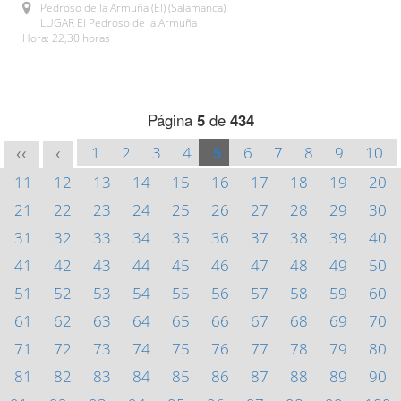
Pedroso de la Armuña (El) (Salamanca)
LUGAR El Pedroso de la Armuña
Hora: 22,30 horas
Página
5
de
434
1
2
3
4
5
6
7
8
9
10
<<
<
11
12
13
14
15
16
17
18
19
20
21
22
23
24
25
26
27
28
29
30
31
32
33
34
35
36
37
38
39
40
41
42
43
44
45
46
47
48
49
50
51
52
53
54
55
56
57
58
59
60
61
62
63
64
65
66
67
68
69
70
71
72
73
74
75
76
77
78
79
80
81
82
83
84
85
86
87
88
89
90